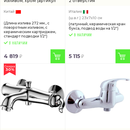
изливом, хром
(артикул
2 отверстия
CN22172)
(VRAGT3730BR)
Китай
Италия
(ш.в.г.)
23x7x10 см
(Длина излива 272 мм., с
(латунный, керамическая кран
поворотным изливом, с
букса, подвод воды на 1/2")
керамическим картриджем,
В НАЛИЧИИ
стандарт подводки 1/2")
4 819
5 115
Скидка
30%