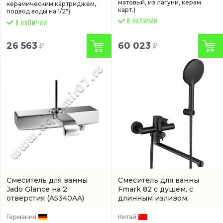
матовый, из латуни, керам.
керамическим картриджем,
карт.)
подвод воды на 1/2")
В НАЛИЧИИ
26 563
60 023
Смеситель для ванны
Смеситель для ванны
Jado Glance на 2
Fmark 82 с душем, с
отверстия
(A5340AA)
длинным изливом,
черный матовый на два
отверстия
(арт. FS8224H)
Германия
Китай