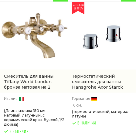
Скидка
20%
Смеситель для ванны
Термостатический
Tiffany World London
смеситель для ванны
бронза матовая на 2
Hansgrohe Axor Starck
отверстия
хром
(артикул 10480000)
(TW1750617V0BR)
Италия
Германия
6 см.
(Длина излива 150 мм.,
(термостатический, материал
матовый, латунный, с
латунь)
керамической кран-буксой, 1/2
В НАЛИЧИИ
дюйма)