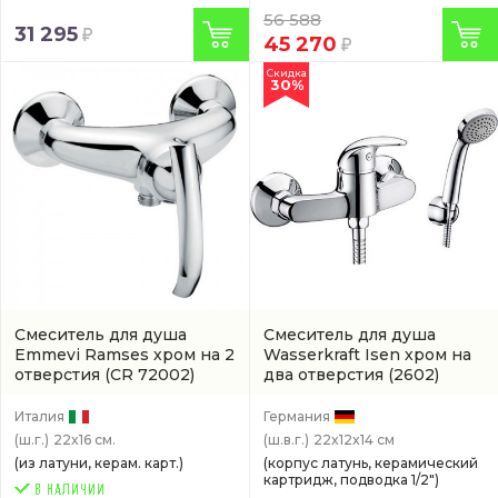
56 588
31 295
45 270
Скидка
30%
Смеситель для душа
Смеситель для душа
Emmevi Ramses хром на 2
Wasserkraft Isen хром на
отверстия
(CR 72002)
два отверстия
(2602)
Италия
Германия
(ш.г.)
22x16 см.
(ш.в.г.)
22x12x14 см
(из латуни, керам. карт.)
(корпус латунь, керамический
картридж, подводка 1/2")