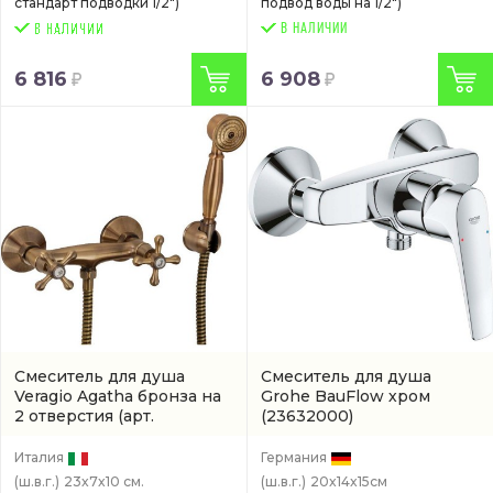
стандарт подводки 1/2")
подвод воды на 1/2")
В НАЛИЧИИ
6 816
6 908
Смеситель для душа
Смеситель для душа
Veragio Agatha бронза на
Grohe BauFlow хром
2 отверстия
(арт.
(23632000)
VRAGT3731BR)
Италия
Германия
(ш.в.г.)
23x7x10 см.
(ш.в.г.)
20x14x15см