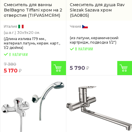
Смеситель для ванны
Смеситель для душа Rav
BelBagno Tiffani хром на 2
Slezak Sazava хром
отверстия
(TIFVASMCRM)
(SA0805)
Италия
Чехия
(ш.в.г.)
30x9x20 см.
(из латуни, керамический
(Длина излива 179 мм.,
картридж, подводка 1/2")
материал латунь, керам. карт.,
1/2 дюйма)
В НАЛИЧИИ
7 380
5 790
5 170