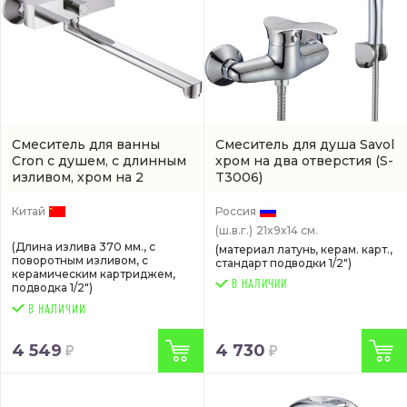
Смеситель для ванны
Смеситель для душа Savol
Cron с душем, с длинным
хром на два отверстия
(S-
изливом, хром на 2
T3006)
отверстия
(CN22129)
Китай
Россия
(ш.в.г.)
21x9x14 см.
(Длина излива 370 мм., с
(материал латунь, керам. карт.,
поворотным изливом, с
стандарт подводки 1/2")
керамическим картриджем,
В НАЛИЧИИ
подводка 1/2")
4 549
4 730