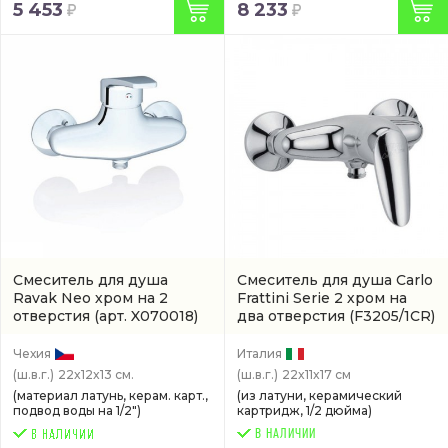
5 453
8 233
Смеситель для душа
Смеситель для душа Carlo
Ravak Neo хром на 2
Frattini Serie 2 хром на
отверстия
(арт. X070018)
два отверстия
(F3205/1CR)
Чехия
Италия
(ш.в.г.)
22x12x13 см.
(ш.в.г.)
22x11x17 см
(материал латунь, керам. карт.,
(из латуни, керамический
подвод воды на 1/2")
картридж, 1/2 дюйма)
В НАЛИЧИИ