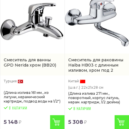
Смеситель для ванны
Смеситель для раковины
GPD Nerida хром
(BB20)
Haiba HB03 с длинным
изливом, хром под 2
отверстия
(HB4603)
Турция
Китай
(ш.в.г.)
22x21x28 см
(Длина излива 161 мм., из
(Длина излива 271 мм.,
латуни, керамический
поворотный, корпус латунь,
картридж, подвод воды на 1/2")
керам. картридж, 1/2 дюйма)
В НАЛИЧИИ
5 148
5 308