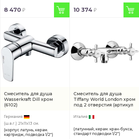
8 470
10 374
Смеситель для душа
Смеситель для душа
Wasserkraft Dill хром
Tiffany World London хром
(6102)
под 2 отверстия
(артикул
TW1707517COCR)
Германия
Италия
(ш.в.г.)
21x11x13 см.
(латунный, керам. кран-букса,
(корпус латунь, керам.
стандарт подводки 1/2")
картридж, подводка 1/2")