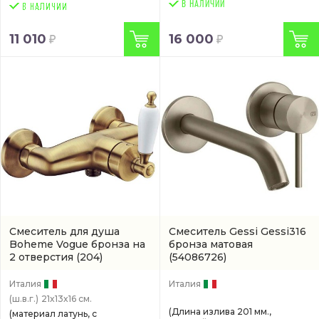
В НАЛИЧИИ
11 010
16 000
Смеситель для душа
Смеситель Gessi Gessi316
Boheme Vogue бронза на
бронза матовая
2 отверстия
(204)
(54086726)
Италия
Италия
(ш.в.г.)
21x13x16 см.
(Длина излива 201 мм.,
(материал латунь, с