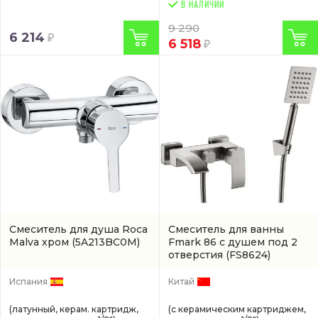
В НАЛИЧИИ
9 290
6 214
6 518
Смеситель для душа Roca
Смеситель для ванны
Malva хром
(5A213BC0M)
Fmark 86 с душем под 2
отверстия
(FS8624)
Испания
Китай
(латунный, керам. картридж,
(с керамическим картриджем,