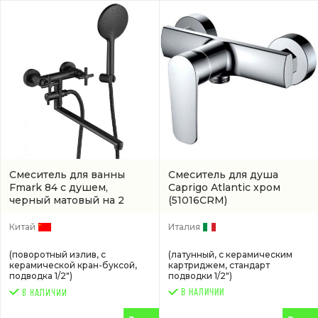
Смеситель для ванны
Смеситель для душа
Fmark 84 с душем,
Caprigo Atlantic хром
черный матовый на 2
(51016CRM)
отверстия
(артикул
FS8424H)
Китай
Италия
(поворотный излив, с
(латунный, с керамическим
керамической кран-буксой,
картриджем, стандарт
подводка 1/2")
подводки 1/2")
В НАЛИЧИИ