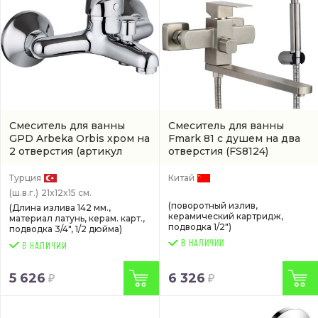
Смеситель для ванны
Смеситель для ванны
GPD Arbeka Orbis хром на
Fmark 81 с душем на два
2 отверстия
(артикул
отверстия
(FS8124)
BB30)
Турция
Китай
(ш.в.г.)
21x12x15 см.
(поворотный излив,
(Длина излива 142 мм.,
керамический картридж,
материал латунь, керам. карт.,
подводка 1/2")
подводка 3/4", 1/2 дюйма)
В НАЛИЧИИ
5 626
6 326