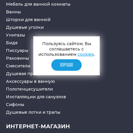
Мебель для ванной комнаты
Ванны
Шторки для ванной
Душевые уголки
Унитазы
Биде
Пользуясь сайтом, Вы
соглашаетесь с
Писсуары
использованием
cookies
.
Раковины
ХОРОШО
Смесители
Душевая программа
Аксессуары в ванную
Полотенцесушители
Инсталляции для санузлов
Cифоны
Душевые лотки
и
трапы
ИНТЕРНЕТ-МАГАЗИН