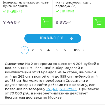
(материал латунь, керам. кран-
(из латуни, керам. карт.,
букса, 1/2 дюйма)
подводка 1/2")
В НАЛИЧИИ
7 440
8 975
ПОКАЗАТЬ ЕЩЕ
36
...
1
2
3
4
5
6
106
Смесители На 2 отверстия по цене от 4 206 рублей в
кол-ве 3802 шт. , большой выбор моделей и
комплектаций от 71 брендов из 14 стран, шириной
от 4 до 263 см, высотой от 4 до 959 см, глубиной от 4
до 155 см. Вы можете приобрести Смесители и
другие товары на сайте добавив их в корзину, или
позвонив по телефону
+7 (495) 795-77-65
. При заказе
от 70 000 руб. в интернет-магазине действует
бесплатная доставка по Москве!