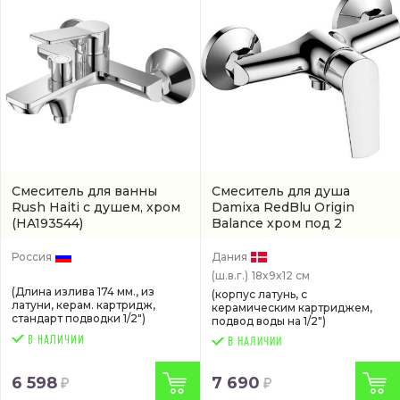
Смеситель для ванны
Смеситель для душа
Rush Haiti с душем, хром
Damixa RedBlu Origin
(HA193544)
Balance хром под 2
отверстия
(арт.
792000000)
Россия
Дания
(ш.в.г.)
18x9x12 см
(Длина излива 174 мм., из
(корпус латунь, с
латуни, керам. картридж,
керамическим картриджем,
стандарт подводки 1/2")
подвод воды на 1/2")
В НАЛИЧИИ
6 598
7 690