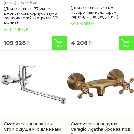
(ш.в.г.)
27x6x19 см.
(Длина излива 320 мм.,
(Длина излива 177 мм., с
поворотный изл., керам.
джойстиком, корпус латунь,
картридж, подводка 1/2")
керамический картридж, 1/2
дюйма)
В НАЛИЧИИ
109 928
4 206
Смеситель для ванны
Смеситель для душа
Cron с душем, с длинным
Veragio Agatha бронза под