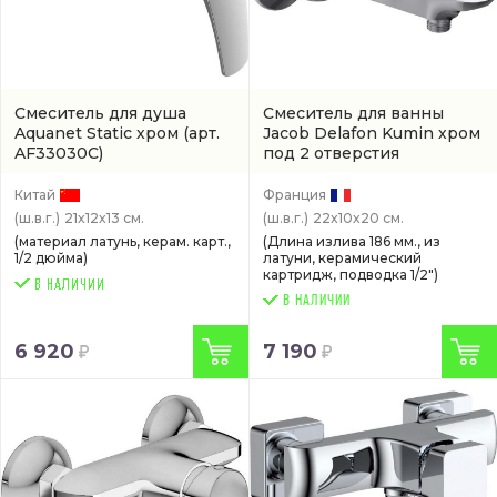
Смеситель для душа
Смеситель для ванны
Aquanet Static хром
(арт.
Jacob Delafon Kumin хром
AF33030C)
под 2 отверстия
(E99460CP)
Китай
Франция
(ш.в.г.)
21x12x13 см.
(ш.в.г.)
22x10x20 см.
(материал латунь, керам. карт.,
(Длина излива 186 мм., из
1/2 дюйма)
латуни, керамический
картридж, подводка 1/2")
В НАЛИЧИИ
6 920
7 190