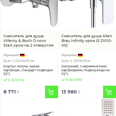
Смеситель для душа
Смеситель для душа Allen
Villeroy & Boch O.novo
Brau Infinity хром
(5.21010-
Start хром на 2 отверстия
00)
(TVS10530111061)
Германия
Германия
(ш.в.г.)
22x12x13 см.
(ш.в.г.)
21x13x13см
(корпус латунь, керам.
(латунный, с керамическим
картридж, стандарт подводки
картриджем, подвод воды на
1/2")
1/2")
В НАЛИЧИИ
8 771
13 980