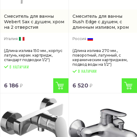
Смеситель для ванны
Смеситель для ванны
Webert Sax с душем, хром
Rush Edge с душем, с
на 2 отверстия
длинным изливом, хром
(SX850101015)
на два отверстия
(артикул
ED773551)
Италия
Россия
(Длина излива 150 мм., корпус
(Длина излива 270 мм.,
латунь, керам. картридж,
поворотный, латунный, с
стандарт подводки 1/2")
керамическим картриджем,
подвод воды на 1/2")
В НАЛИЧИИ
6 186
6 520