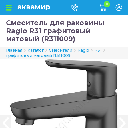
0
Смеситель для раковины
Raglo R31 графитовый
матовый (R311009)
Главная
Каталог
Смесители
Raglo
R31
графитовый матовый R311009