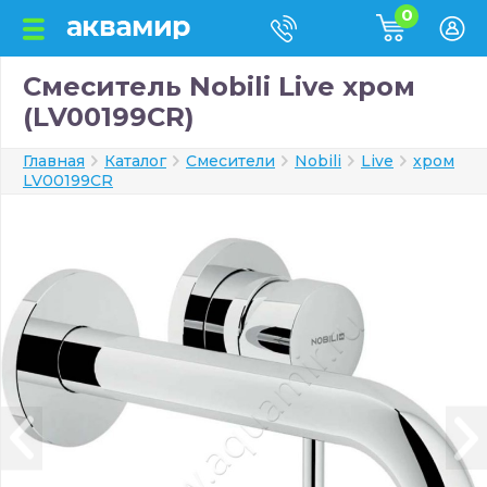
0
Смеситель Nobili Live хром
(LV00199CR)
Главная
Каталог
Смесители
Nobili
Live
хром
LV00199CR