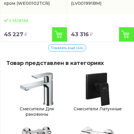
хром
(WE00102TCR)
(LV001991BM)
45 227
43 316
Показать еще (44)
Товар представлен в категориях
Смесители Для
Смесители Латунные
раковины