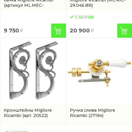
бачка Migliore Ricambi
Migliore Ricambi
(ML.RIC-
(артикул ML.MEC-
29.046.BR)
29.128.CR)
9 750
20 900
Кронштейны Migliore
Ручка слива Migliore
Ricambi
(арт. 20522)
Ricambi
(27194)