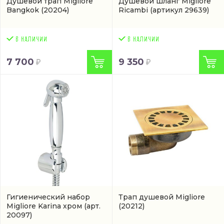
Душевой трап Migliore
Душевой шланг Migliore
Bangkok
(20204)
Ricambi
(артикул 29639)
7 700
9 350
Гигиенический набор
Трап душевой Migliore
Migliore Karina хром
(арт.
(20212)
20097)