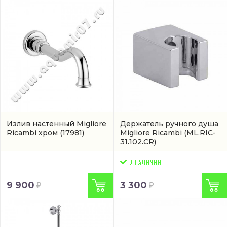
Излив настенный Migliore
Держатель ручного душа
Ricambi хром
(17981)
Migliore Ricambi
(ML.RIC-
31.102.CR)
9 900
3 300