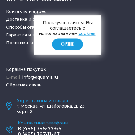
Контакты и адрес
Доставка и самовывоз
Пользуясь сайтом, Вы
Способы оплаты
соглашаетесь с
использованием
cookies
.
Гарантия и возврат товара
Политика конфиденциальности
ХОРОШО
Корзина покупок
E-mail:
info@aquamir.ru
Обратная связь
Адрес салона и склада
г.
Москва
,
ул. Шаболовка, д. 23,
корп. 2
Контактные телефоны
8 (495) 795-77-65
8 (495) 797-11-67