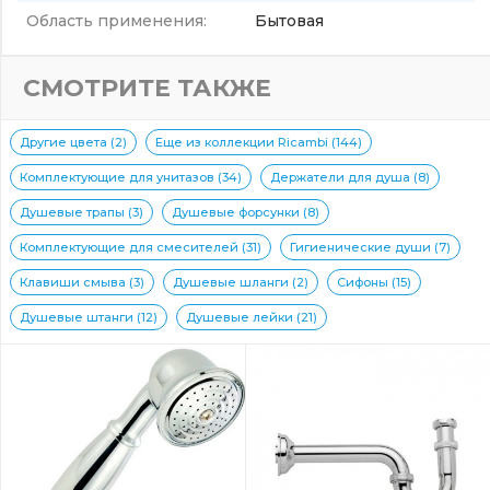
Область применения:
Бытовая
СМОТРИТЕ ТАКЖЕ
Другие цвета (2)
Еще из коллекции Ricambi (144)
Комплектующие для унитазов (34)
Держатели для душа (8)
Душевые трапы (3)
Душевые форсунки (8)
Комплектующие для смесителей (31)
Гигиенические души (7)
Клавиши смыва (3)
Душевые шланги (2)
Сифоны (15)
Душевые штанги (12)
Душевые лейки (21)