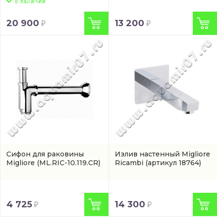
20 900
13 200
Сифон для раковины
Излив настенный Migliore
Migliore
(ML.RIC-10.119.CR)
Ricambi
(артикул 18764)
4 725
14 300