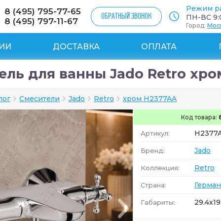
Режим р
8 (495) 795-77-65
ОБРАТНЫЙ ЗВОНОК
ПН-ВС 9:0
8 (495) 797-11-67
Город:
Мос
ИИ
ДОСТАВКА
ОПЛАТА
ель для ванны Jado Retro хро
лог
Смесители
Jado
Retro
хром H2377AA
Код товара:
H2377
Артикул:
Jado
Бренд:
Retro
Коллекция:
Герман
Страна:
29.4x19
Габариты: