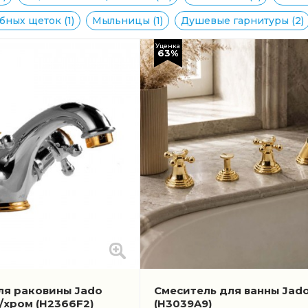
бных щеток (1)
Мыльницы (1)
Душевые гарнитуры (2)
Уценка
63%
ля раковины Jado
Смеситель для ванны Jado
о/хром
(H2366F2)
(H3039A9)