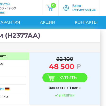
аботы
0
Вход
0 - 19:00
Регистрация
ква
ГАРАНТИЯ
АКЦИИ
КОНТАКТЫ
м (H2377AA)
8675
92 100
AA
48 500
КУПИТЬ
Заказать в 1 клик
ия
В НАЛИЧИИ
.6 см.