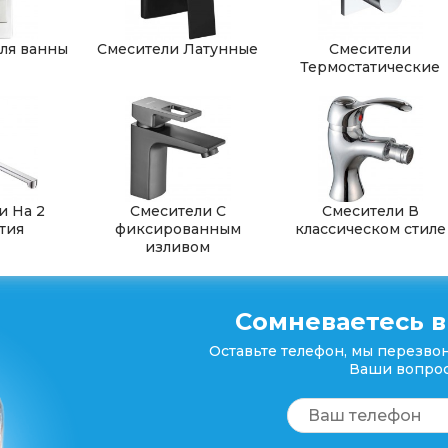
ля ванны
Смесители Латунные
Смесители
Термостатические
и На 2
Смесители С
Смесители В
тия
фиксированным
классическом стиле
изливом
Сомневаетесь в
Оставьте телефон, мы перезвон
Ваши вопрос