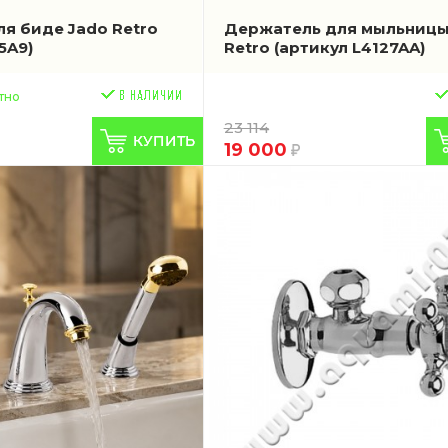
ля биде Jado Retro
Держатель для мыльницы
5A9)
Retro
(артикул L4127AA)
тно
23 114
19 000