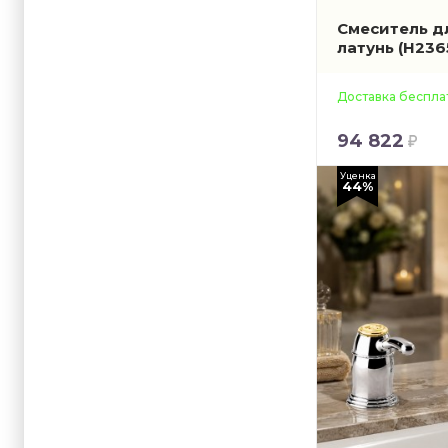
Смеситель д
латунь
(H236
Доставка беспла
94 822
Уценка
44%