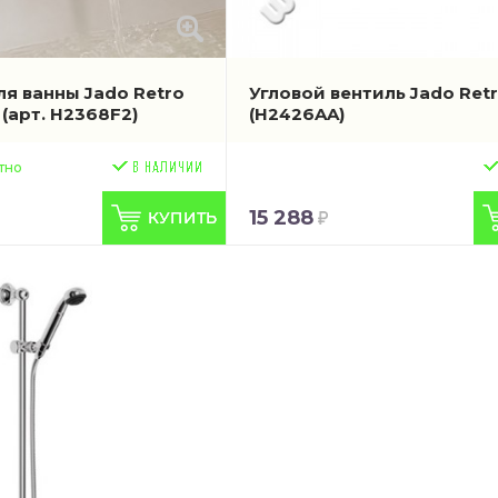
ля ванны Jado Retro
Угловой вентиль Jado Ret
м
(арт. H2368F2)
(H2426AA)
тно
15 288