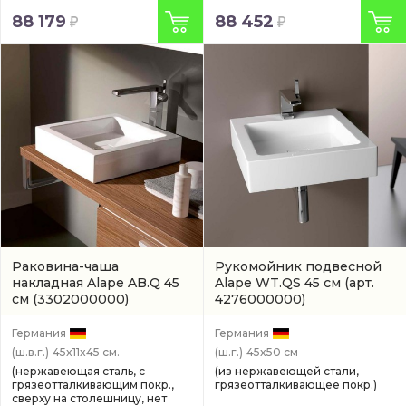
88 179
88 452
Раковина-чаша
Рукомойник подвесной
накладная Alape AB.Q 45
Alape WT.QS 45 см
(арт.
см
(3302000000)
4276000000)
Германия
Германия
(ш.в.г.)
45x11x45 см.
(ш.г.)
45x50 см
(нержавеющая сталь, с
(из нержавеющей стали,
грязеотталкивающим покр.,
грязеотталкивающее покр.)
сверху на столешницу, нет