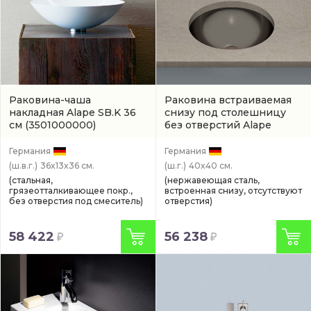
Раковина-чаша
Раковина встраиваемая
накладная Alape SB.K 36
снизу под столешницу
см
(3501000000)
без отверстий Alape
Metallic 40 см
(арт.
2031500190)
Германия
Германия
(ш.в.г.)
36x13x36 см.
(ш.г.)
40x40 см.
(стальная,
(нержавеющая сталь,
грязеотталкивающее покр.,
встроенная снизу, отсутствуют
без отверстия под смеситель)
отверстия)
58 422
56 238