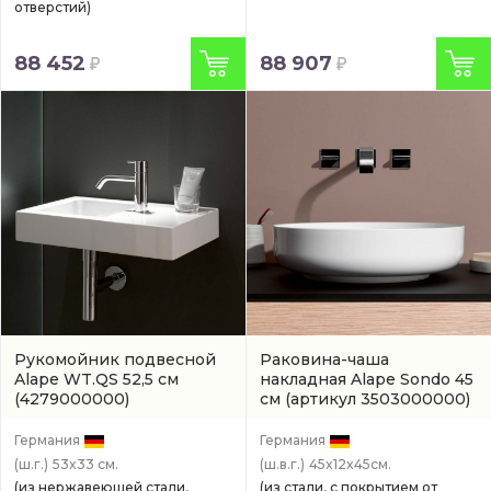
отверстий)
88 452
88 907
Рукомойник подвесной
Раковина-чаша
Alape WT.QS 52,5 см
накладная Alape Sondo 45
(4279000000)
см
(артикул 3503000000)
Германия
Германия
(ш.г.)
53x33 см.
(ш.в.г.)
45x12x45см.
(из нержавеющей стали,
(из стали, с покрытием от