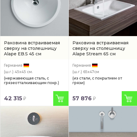
Раковина встраиваемая
Раковина встраиваемая
сверху на столешницу
сверху на столешницу
Alape EB.S 45 см
Alape Stream 65 см
(2406000000)
(2219600000)
Германия
Германия
(ш.г.)
45x45 см.
(ш.г.)
65x47см
(нержавеющая сталь, с
(из стали, с покрытием от
грязеотталкивающим покр.)
грязи)
42 315
57 876