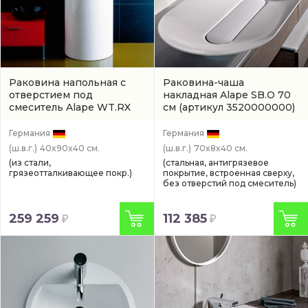
Раковина напольная с
Раковина-чаша
отверстием под
накладная Alape SB.O 70
смеситель Alape WT.RX
см
(артикул 3520000000)
40 см
(4500000000)
Германия
Германия
(ш.в.г.)
40x90x40 см.
(ш.в.г.)
70x8x40 см.
(из стали,
(стальная, антигрязевое
грязеотталкивающее покр.)
покрытие, встроенная сверху,
без отверстий под смеситель)
259 259
112 385