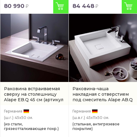
80 990
84 448
Раковина встраиваемая
Раковина-чаша
сверху на столешницу
накладная с отверстием
Alape EB.Q 45 см
(артикул
под смеситель Alape AB.Q
2303000000)
45 см
(3304000000)
Германия
Германия
(ш.г.)
45x50 см.
(ш.в.г.)
45x11x50 см.
(из стали,
(стальная, антигрязевое
грязеотталкивающее покр.)
покрытие)