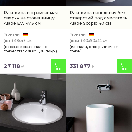
Раковина встраиваемая
Раковина напольная без
сверху на столешницу
отверстий под смеситель
Alape EW 47,5 см
Alape Scopio 40 см
(2005000000)
(4506500000)
Германия
Германия
(ш.г.)
48x48 см.
(ш.в.г.)
40x90x44 см.
(нержавеющая сталь, с
(из стали, с покрытием от
грязеотталкивающим покр.)
грязи)
27 118
331 877