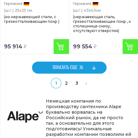
(3225504000)
Германия
Германия
(ш.г.)
25x25 см.
(ш.г.)
43x43см
(из нержавеющей стали, с
(нержавеющая сталь,
грязеотталкивающим покр.)
грязеотталкивающее покр., к
столешнице снизу,
отсутствуют отверстия)
95 914
99 554
ПОКАЗАТЬ ЕЩЕ
36
1
2
3
Немецкая компания по
производству сантехники Alape
буквально ворвалась на
Российский рынок, да не просто
так, а основательно для этого
подготовилась! Уникальные
разработки компании позволили ей