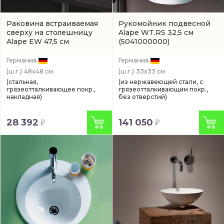
Раковина встраиваемая
Рукомойник подвесной
сверху на столешницу
Alape WT.RS 32,5 см
Alape EW 47,5 см
(5041000000)
(2018000000)
Германия
Германия
(ш.г.)
48x48 см.
(ш.г.)
33x33 см
(стальная,
(из нержавеющей стали, с
грязеотталкивающее покр.,
грязеотталкивающим покр.,
накладная)
без отверстий)
28 392
141 050