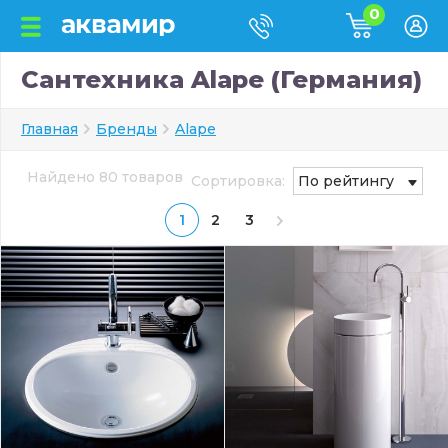
0
Сантехника Alape (Германия)
Главная
Бренды
Alape
Найдено 80 товаров
Сортировка:
По рейтингу
1
2
3