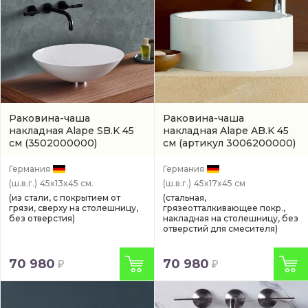
Раковина-чаша
Раковина-чаша
накладная Alape SB.K 45
накладная Alape AB.K 45
см
(3502000000)
см
(артикул 3006200000)
Германия
Германия
(ш.в.г.)
45x13x45 см.
(ш.в.г.)
45x17x45 см
(из стали, с покрытием от
(стальная,
грязи, сверху на столешницу,
грязеотталкивающее покр.,
без отверстия)
накладная на столешницу, без
отверстий для смесителя)
70 980
70 980