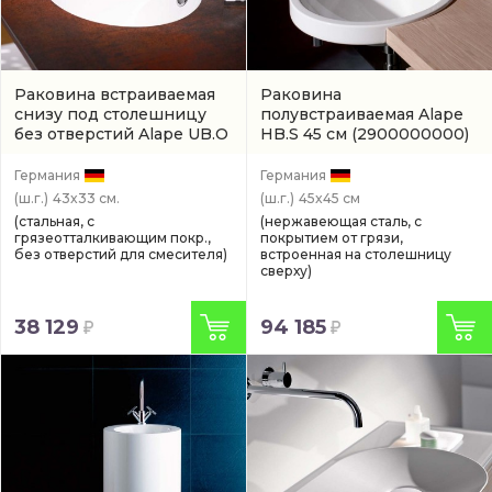
Раковина встраиваемая
Раковина
снизу под столешницу
полувстраиваемая Alape
без отверстий Alape UB.O
HB.S 45 см
(2900000000)
42,5 см
(арт. 2110700000)
Германия
Германия
(ш.г.)
43x33 см.
(ш.г.)
45x45 см
(стальная, с
(нержавеющая сталь, с
грязеотталкивающим покр.,
покрытием от грязи,
без отверстий для смесителя)
встроенная на столешницу
сверху)
38 129
94 185