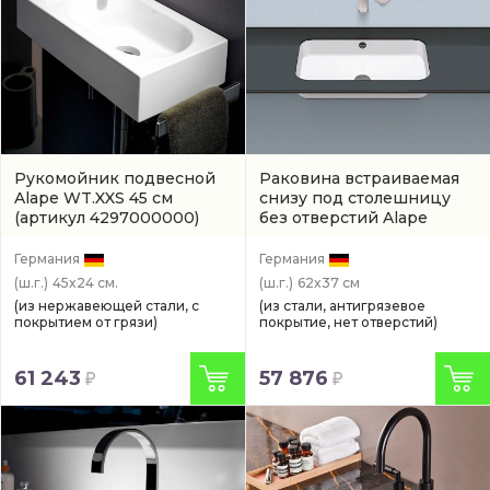
Рукомойник подвесной
Раковина встраиваемая
Alape WT.XXS 45 см
снизу под столешницу
(артикул 4297000000)
без отверстий Alape
Stream 62,4 см
(2255700000)
Германия
Германия
(ш.г.)
45x24 см.
(ш.г.)
62x37 см
(из нержавеющей стали, с
(из стали, антигрязевое
покрытием от грязи)
покрытие, нет отверстий)
61 243
57 876