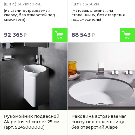
(ш.в.г.)
30x11x30 см.
(ш.г.)
36x36 см.
(из стали, встраиваемая
(матовая, стальная, на
сверху, без отверстий под
столешницу, без отверстия
смеситель)
под смеситель)
92 365
88 543
Рукомойник подвесной
Раковина встраиваемая
Alape Insert.corner 25 см
снизу под столешницу
(арт. 5245000000)
без отверстий Alape
Unisono 43,4 см