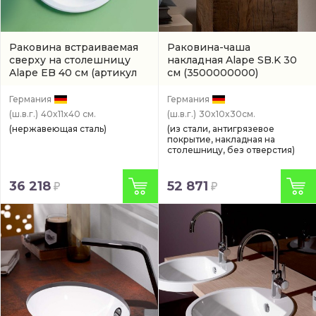
Раковина встраиваемая
Раковина-чаша
сверху на столешницу
накладная Alape SB.K 30
Alape EB 40 см
(артикул
см
(3500000000)
EB.K400H)
Германия
Германия
(ш.в.г.)
40x11x40 см.
(ш.в.г.)
30x10x30см.
(нержавеющая сталь)
(из стали, антигрязевое
покрытие, накладная на
столешницу, без отверстия)
36 218
52 871