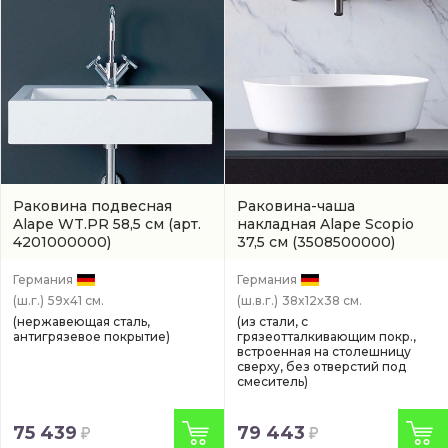
Раковина подвесная
Раковина-чаша
Alape WT.PR 58,5 см
(арт.
накладная Alape Scopio
4201000000)
37,5 см
(3508500000)
Германия
Германия
(ш.г.)
59x41 см.
(ш.в.г.)
38x12x38 см.
(нержавеющая сталь,
(из стали, с
антигрязевое покрытие)
грязеотталкивающим покр.,
встроенная на столешницу
сверху, без отверстий под
смеситель)
75 439
79 443