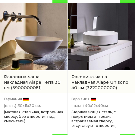
Раковина-чаша
Раковина-чаша
накладная Alape Terra 30
накладная Alape Unisono
см
(3900000081)
40 см
(3222000000)
Германия
Германия
(ш.в.г.)
30x11x30 см.
(ш.в.г.)
40x12x40см
(матовая, стальная, встроенная
(нержавеющая сталь, с
сверху, без отверстия под
покрытием от грязи,
смеситель)
встраиваемая сверху,
отсутствуют отверстия)