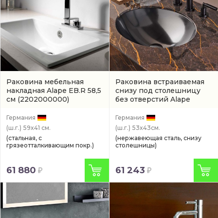
Раковина мебельная
Раковина встраиваемая
накладная Alape EB.R 58,5
снизу под столешницу
см
(2202000000)
без отверстий Alape
Metallic 52,5 см
(2111500190)
Германия
Германия
(ш.г.)
59x41 см.
(ш.г.)
53x43см.
(стальная, с
(нержавеющая сталь, снизу
грязеотталкивающим покр.)
столешницы)
61 880
61 243