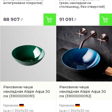
антигрязевое покрытие)
грязи, накладная на
столешницу, без отверстий)
88 907
91 091
Раковина-чаша
Раковина-чаша
накладная Alape Aqua 30
накладная Alape Aqua 30
см
(3900000091)
см
(3900000092)
Германия
Германия
(ш.в.г.)
30x11x30 см.
(ш.в.г.)
30x11x30 см