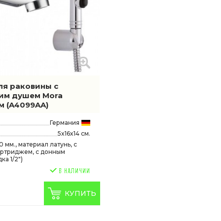
ля раковины с
им душем Mora
ом
(A4099AA)
Германия
5x16x14 см.
 мм., материал латунь, с
ртриджем, с донным
ка 1/2")
КУПИТЬ