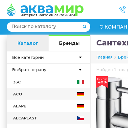
интернет-магазин сантехники
О КОМПАН
Сантех
Каталог
Бренды
Главная
Бре
Все категории
Выбрать страну
Найден 1 тов
Скидка
Англия
3SC
40%
Германия
ACO
Дания
Испания
ALAPE
Италия
ALCAPLAST
Китай