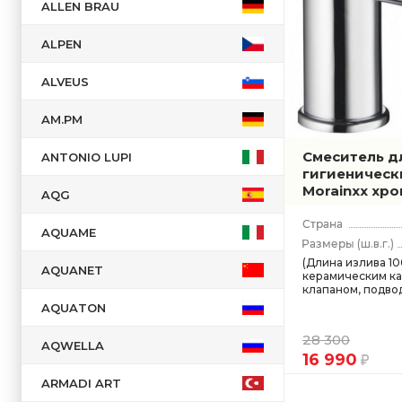
ALLEN BRAU
Латвия
Польша
ALPEN
Португалия
ALVEUS
Россия
Сербия
AM.PM
Словения
Смеситель д
ANTONIO LUPI
гигиеническ
США
Morainxx хр
AQG
Турция
Финляндия
AQUAME
(ш.в.г.)
Франция
(Длина излива 100
AQUANET
керамическим ка
Чехия
клапаном, подвод
Швейцария
AQUATON
Швеция
28 300
AQWELLA
16 990
Япония
ARMADI ART