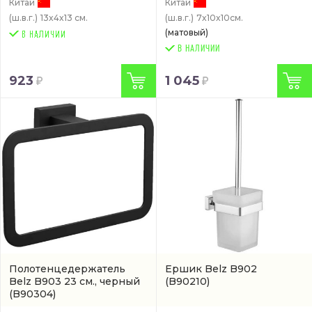
Китай
Китай
(ш.в.г.)
13x4x13 см.
(ш.в.г.)
7x10x10см.
(матовый)
В НАЛИЧИИ
923
1 045
Полотенцедержатель
Ершик Belz B902
Belz B903 23 см., черный
(B90210)
(B90304)