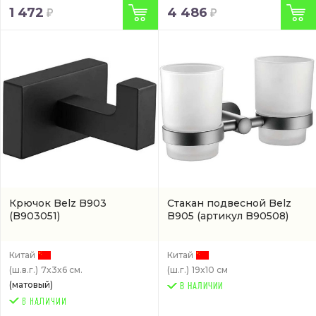
1 472
4 486
Крючок Belz B903
Стакан подвесной Belz
(B903051)
B905
(артикул B90508)
Китай
Китай
(ш.в.г.)
7x3x6 см.
(ш.г.)
19x10 см
(матовый)
В НАЛИЧИИ