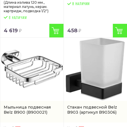
(Длина излива 120 мм.,
В НАЛИЧИИ
материал латунь, керам.
картридж, подводка 1/2")
4 619
458
Мыльница подвесная
Стакан подвесной Belz
Belz B900
(B900021)
B903
(артикул B90306)