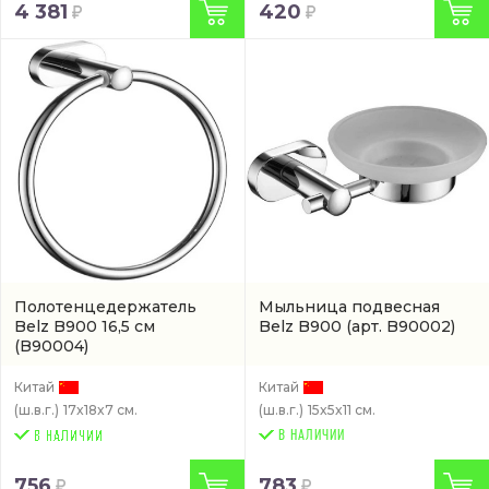
4 381
420
Полотенцедержатель
Мыльница подвесная
Belz B900 16,5 см
Belz B900
(арт. B90002)
(B90004)
Китай
Китай
(ш.в.г.)
17x18x7 см.
(ш.в.г.)
15x5x11 см.
В НАЛИЧИИ
756
783