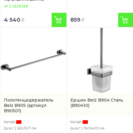
4 540
859
Полотенцедержатель
Ершик Belz B904 Сталь
Belz B905
(артикул
(B90410)
B90501)
Китай
Китай
(ш.в.г.)
62x3x7 см.
(ш.в.г.)
9x34x13 см.