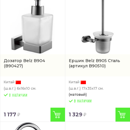
Дозатор Belz B904
Ершик Belz B905 Сталь
(B90427)
(артикул B90510)
Китай
Китай
(ш.в.г.)
6x16x10 см.
(ш.в.г.)
17x35x17 см.
(матовый)
В НАЛИЧИИ
1 177
1 329