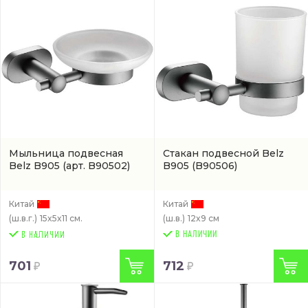
Мыльница подвесная
Стакан подвесной Belz
Belz B905
(арт. B90502)
B905
(B90506)
Китай
Китай
(ш.в.г.)
15x5x11 см.
(ш.в.)
12x9 см
В НАЛИЧИИ
701
712