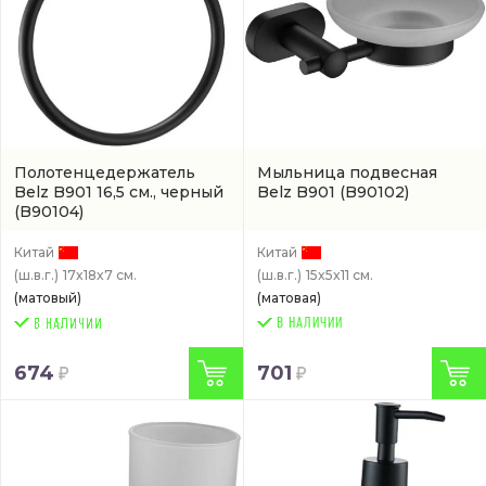
Полотенцедержатель
Мыльница подвесная
Belz B901 16,5 см., черный
Belz B901
(B90102)
(B90104)
Китай
Китай
(ш.в.г.)
17x18x7 см.
(ш.в.г.)
15x5x11 см.
(матовый)
(матовая)
В НАЛИЧИИ
674
701