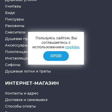
Унитазы
Биде
Писсуары
Раковины
Смесители
Пользуясь сайтом, Вы
Душевая программа
соглашаетесь с
Аксессуары в ванную
использованием
cookies
.
Полотенцесушители
ХОРОШО
Инсталляции для санузлов
Cифоны
Душевые лотки
и
трапы
ИНТЕРНЕТ-МАГАЗИН
Контакты и адрес
Доставка и самовывоз
Способы оплаты