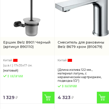
Ершик Belz B901 Черный
Смеситель для раковины
(артикул B90110)
Belz B679 хром
(B10679)
Китай
Китай
(ш.в.г.)
17x35x17 см.
(Длина излива 122 мм.,
(матовый)
материал латунь, с
керамическим картриджем,
подводка 1/2")
В НАЛИЧИИ
1 329
4 323