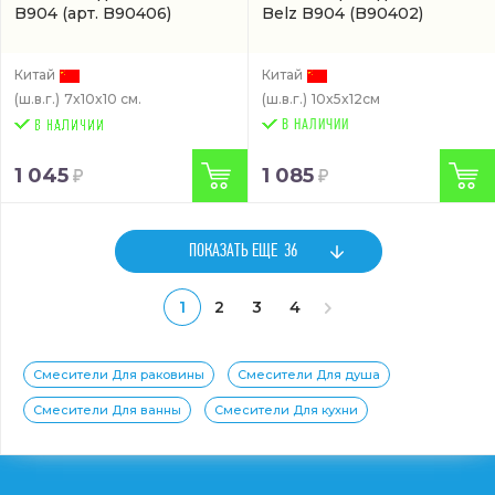
B904
(арт. B90406)
Belz B904
(B90402)
Китай
Китай
(ш.в.г.)
7x10x10 см.
(ш.в.г.)
10x5x12см
В НАЛИЧИИ
1 045
1 085
ПОКАЗАТЬ ЕЩЕ
36
1
2
3
4
Смесители Для раковины
Смесители Для душа
Смесители Для ванны
Смесители Для кухни