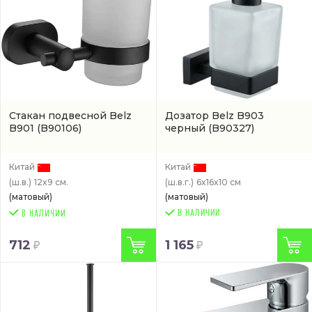
Стакан подвесной Belz
Дозатор Belz B903
B901
(B90106)
черный
(B90327)
Китай
Китай
(ш.в.)
12x9 см.
(ш.в.г.)
6x16x10 см
(матовый)
(матовый)
В НАЛИЧИИ
712
1 165