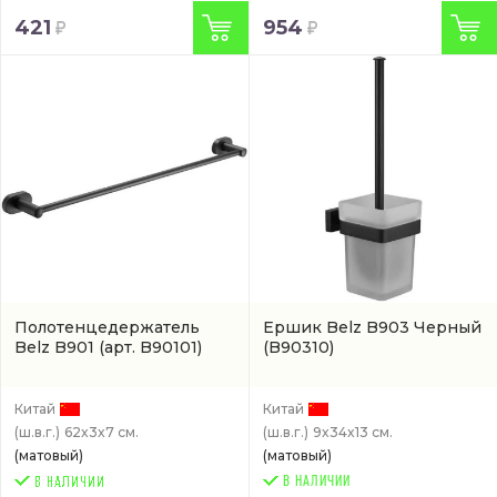
421
954
Полотенцедержатель
Ершик Belz B903 Черный
Belz B901
(арт. B90101)
(B90310)
Китай
Китай
(ш.в.г.)
62x3x7 см.
(ш.в.г.)
9x34x13 см.
(матовый)
(матовый)
В НАЛИЧИИ