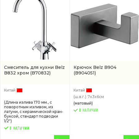
Смеситель для кухни Belz
Крючок Belz B904
B832 хром
(B70832)
(B904051)
Китай
Китай
(ш.в.г.)
7x3x6см
(Длина излива 170 мм., с
(матовый)
поворотным изливом, из
В НАЛИЧИИ
латуни, с керамической кран-
буксой, стандарт подводки
1/2")