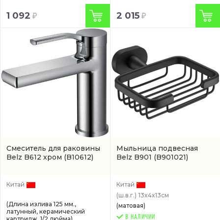
1 092
2 015
Смеситель для раковины
Мыльница подвесная
Belz B612 хром
(B10612)
Belz B901
(B901021)
Китай
Китай
(ш.в.г.)
13x4x13см
(Длина излива 125 мм.,
(матовая)
латунный, керамический
В НАЛИЧИИ
картридж, 1/2 дюйма)