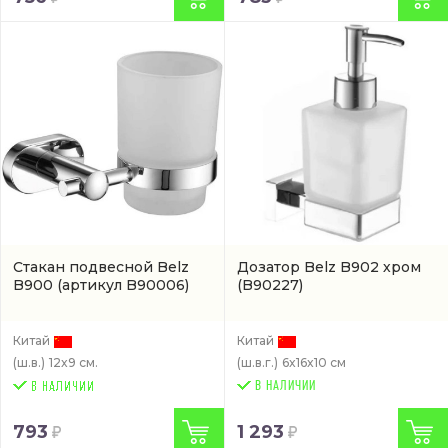
Стакан подвесной Belz
Дозатор Belz B902 хром
B900
(артикул B90006)
(B90227)
Китай
Китай
(ш.в.)
12x9 см.
(ш.в.г.)
6x16x10 см
В НАЛИЧИИ
793
1 293