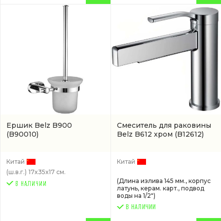
Ершик Belz B900
Смеситель для раковины
(B90010)
Belz B612 хром
(B12612)
Китай
Китай
(ш.в.г.)
17x35x17 см.
(Длина излива 145 мм., корпус
латунь, керам. карт., подвод
воды на 1/2")
В НАЛИЧИИ