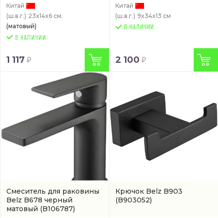
Китай
Китай
(ш.в.г.)
23x14x6 см.
(ш.в.г.)
9x34x13 см
(матовый)
В НАЛИЧИИ
1 117
2 100
Смеситель для раковины
Крючок Belz B903
Belz B678 черный
(B903052)
матовый
(B106787)