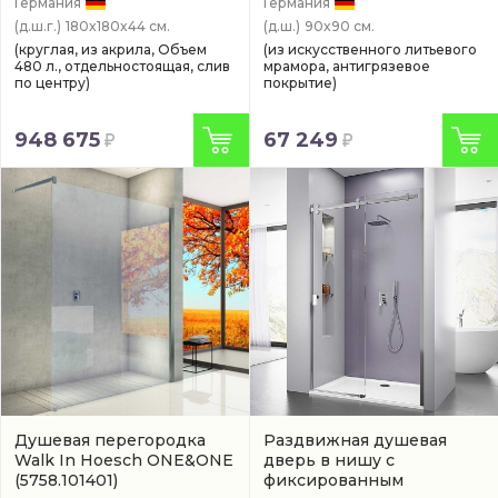
Германия
Германия
(д.ш.г.)
180x180x44 см.
(д.ш.)
90x90 см.
(круглая, из акрила, Объем
(из искусственного литьевого
480 л., отдельностоящая, слив
мрамора, антигрязевое
по центру)
покрытие)
948 675
67 249
Душевая перегородка
Раздвижная душевая
Walk In Hoesch ONE&ONE
дверь в нишу с
(5758.101401)
фиксированным