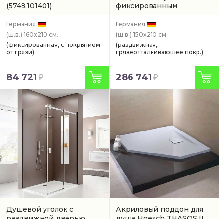
(5748.101401)
фиксированным
элементом Hoesch MUNA
хром
(9228215.101401)
Германия
Германия
(ш.в.)
160x210 см.
(ш.в.)
150x210 см.
(фиксированная, с покрытием
(раздвижная,
от грязи)
грязеотталкивающее покр.)
84 721
286 741
Душевой уголок с
Акриловый поддон для
раздвижной дверью
душа Hoesch THASOS II