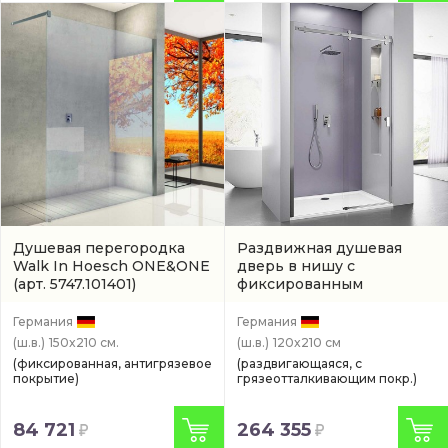
Душевая перегородка
Раздвижная душевая
Walk In Hoesch ONE&ONE
дверь в нишу с
(арт. 5747.101401)
фиксированным
элементом Hoesch MUNA
хром
(9228212.101401)
Германия
Германия
(ш.в.)
150x210 см.
(ш.в.)
120x210 см
(фиксированная, антигрязевое
(раздвигающаяся, с
покрытие)
грязеотталкивающим покр.)
84 721
264 355