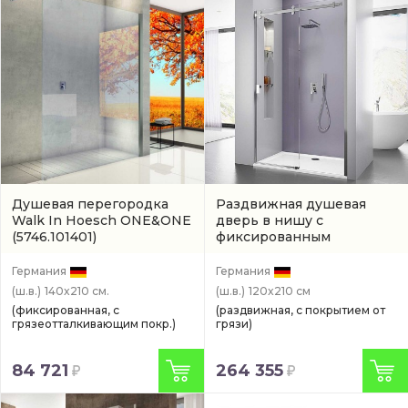
Душевая перегородка
Раздвижная душевая
Walk In Hoesch ONE&ONE
дверь в нишу с
(5746.101401)
фиксированным
элементом Hoesch MUNA
хром
(9228312.101401)
Германия
Германия
(ш.в.)
140x210 см.
(ш.в.)
120x210 см
(фиксированная, с
(раздвижная, с покрытием от
грязеотталкивающим покр.)
грязи)
84 721
264 355