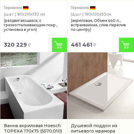
(9228612.101401)
Германия
Германия
(ш.в.г.)
80x210x130 см.
(д.ш.г.)
190x120x50см.
(раздвигающаяся, с
(акриловая, Объем 440 л.,
грязеотталкивающим покр.,
встраиваемая, слив-перелив
установка в угол)
по центру)
320 229
461 461
Ванна акриловая Hoesch
Душевой поддон из
TOPEKA 170x75
(5570.010)
литьевого мрамора