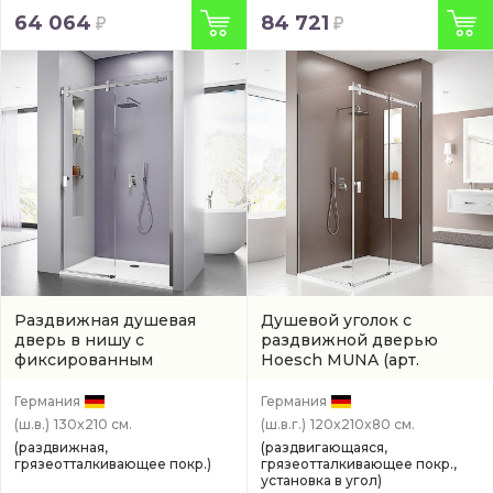
64 064
84 721
Раздвижная душевая
Душевой уголок с
дверь в нишу с
раздвижной дверью
фиксированным
Hoesch MUNA
(арт.
элементом Hoesch MUNA
9228710.101401)
хром
(9228313.101401)
Германия
Германия
(ш.в.)
130x210 см.
(ш.в.г.)
120x210x80 см.
(раздвижная,
(раздвигающаяся,
грязеотталкивающее покр.)
грязеотталкивающее покр.,
установка в угол)