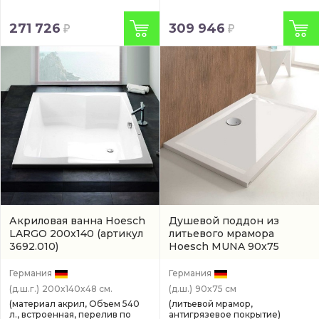
271 726
309 946
Акриловая ванна Hoesch
Душевой поддон из
LARGO 200x140
(артикул
литьевого мрамора
3692.010)
Hoesch MUNA 90x75
(4172xA.010)
Германия
Германия
(д.ш.г.)
200x140x48 см.
(д.ш.)
90x75 см
(материал акрил, Объем 540
(литьевой мрамор,
л., встроенная, перелив по
антигрязевое покрытие)