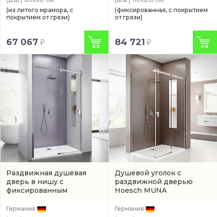
(из литого мрамора, с
(фиксированная, с покрытием
покрытием от грязи)
от грязи)
67 067
84 721
Раздвижная душевая
Душевой уголок с
дверь в нишу с
раздвижной дверью
фиксированным
Hoesch MUNA
элементом Hoesch MUNA
(9228711.101401)
хром
(9228214.101401)
Германия
Германия