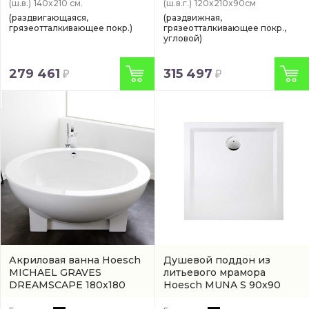
(ш.в.)
140x210 см.
(ш.в.г.)
120x210x90см
(раздвигающаяся,
(раздвижная,
грязеотталкивающее покр.)
грязеотталкивающее покр.,
угловой)
279 461
315 497
Акриловая ванна Hoesch
Душевой поддон из
MICHAEL GRAVES
литьевого мрамора
DREAMSCAPE 180x180
Hoesch MUNA S 90x90
(артикул 6130.010010)
(4161xA.010)