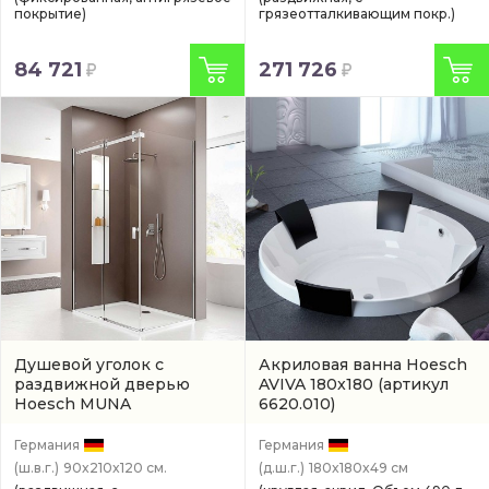
покрытие)
грязеотталкивающим покр.)
84 721
271 726
Душевой уголок с
Акриловая ванна Hoesch
раздвижной дверью
AVIVA 180x180
(артикул
Hoesch MUNA
6620.010)
(9228611.101401)
Германия
Германия
(ш.в.г.)
90x210x120 см.
(д.ш.г.)
180x180x49 см