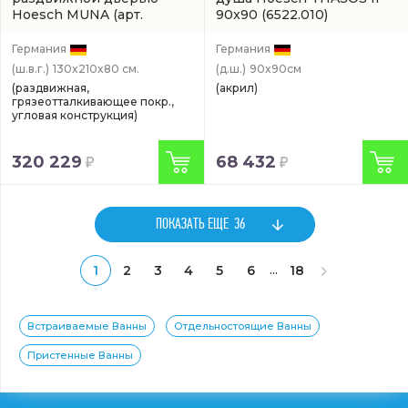
Hoesch MUNA
(арт.
90x90
(6522.010)
9228712.101401)
Германия
Германия
(ш.в.г.)
130x210x80 см.
(д.ш.)
90x90см
(раздвижная,
(акрил)
грязеотталкивающее покр.,
угловая конструкция)
320 229
68 432
ПОКАЗАТЬ ЕЩЕ
36
...
1
2
3
4
5
6
18
Встраиваемые Ванны
Отдельностоящие Ванны
Пристенные Ванны