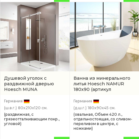
Душевой уголок с
Ванна из минерального
раздвижной дверью
литья Hoesch NAMUR
Hoesch MUNA
180x90
(артикул
(9228610.101401)
4402.010305)
Германия
Германия
(ш.в.г.)
80x210x120 см.
(д.ш.г.)
180x90x45 см.
(раздвижная, с
(овальная, Объем 420 л.,
грязеотталкивающим покр.,
отдельностоящая, со сливом-
угловой)
переливом в центре, с
ножками)