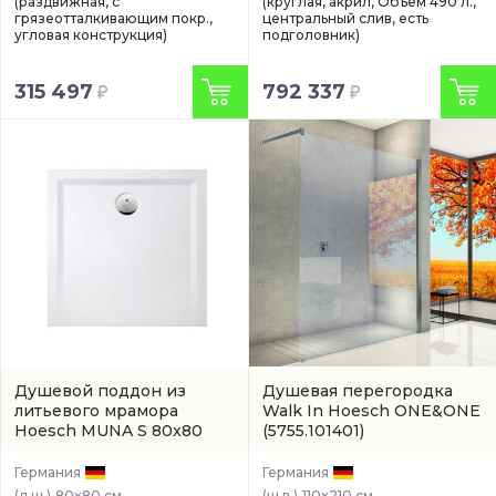
(раздвижная, с
(круглая, акрил, Объем 490 л.,
грязеотталкивающим покр.,
центральный слив, есть
угловая конструкция)
подголовник)
315 497
792 337
Душевой поддон из
Душевая перегородка
литьевого мрамора
Walk In Hoesch ONE&ONE
Hoesch MUNA S 80x80
(5755.101401)
(арт. 4160xA.010)
Германия
Германия
(д.ш.)
80x80 см.
(ш.в.)
110x210 см.