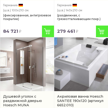
элементом Hoesch MUNA
хром
(арт. 9228314.101401)
Германия
Германия
(ш.в.)
100x210 см.
(ш.в.)
140x210 см
(фиксированная, антигрязевое
(раздвижная, с
покрытие)
грязеотталкивающим покр.)
84 721
279 461
Душевой уголок с
Акриловая ванна Hoesch
раздвижной дверью
SANTEE 190x120
(артикул
Hoesch MUNA
6652.010)