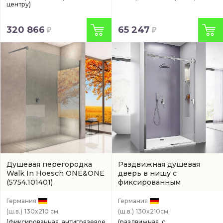
центру)
320 866
65 247
Душевая перегородка
Раздвижная душевая
Walk In Hoesch ONE&ONE
дверь в нишу с
(5754.101401)
фиксированным
элементом Hoesch MUNA
хром
(9228213.101401)
Германия
Германия
(ш.в.)
130x210 см.
(ш.в.)
130x210см.
(фиксированная, антигрязевое
(раздвижная, с