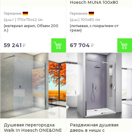
Hoesch MUNA 100x80
(4178xA.010)
Германия
Германия
(д.ш.г.)
170x75x42 см.
(д.ш.)
100x80 см
(материал акрил, Объем 200
(литьевая, с покрытием от
л.)
грязи)
59 241
67 704
Душевая перегородка
Раздвижная душевая
Walk In Hoesch ONE&ONE
дверь в нишу с