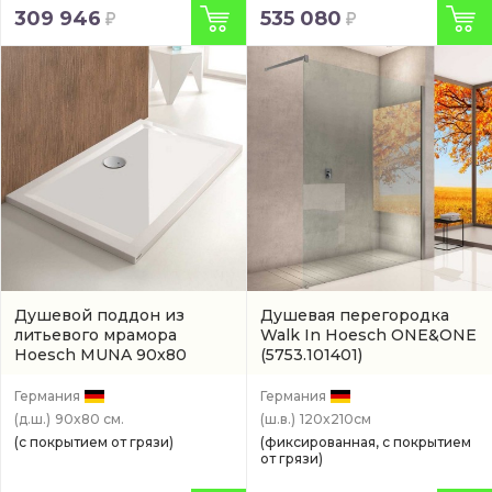
309 946
535 080
Душевой поддон из
Душевая перегородка
литьевого мрамора
Walk In Hoesch ONE&ONE
Hoesch MUNA 90x80
(5753.101401)
(4177xA.010)
Германия
Германия
(д.ш.)
90x80 см.
(ш.в.)
120x210см
(с покрытием от грязи)
(фиксированная, с покрытием
от грязи)