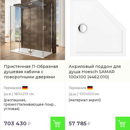
Пристенная П-Образная
Акриловый поддон для
душевая кабина с
душа Hoesch SAMAR
поворотными дверями
100x100
(4462.010)
Hoesch CIELA
(артикул
4628316.101401)
Германия
Германия
(ш.в.)
180x213 см.
(д.ш.)
100x100см.
(распашная,
(материал акрил)
грязеотталкивающее покр.,
угловая)
703 430
57 785