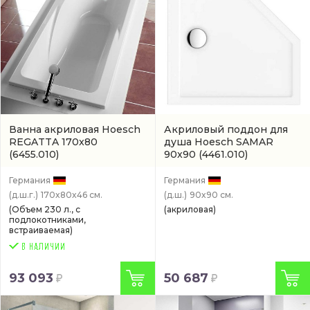
Ванна акриловая Hoesch
Акриловый поддон для
REGATTA 170x80
душа Hoesch SAMAR
(6455.010)
90x90
(4461.010)
Германия
Германия
(д.ш.г.)
170x80x46 см.
(д.ш.)
90x90 см.
(Объем 230 л., с
(акриловая)
подлокотниками,
встраиваемая)
93 093
50 687