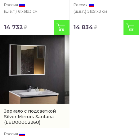
Россия
Россия
(ш.в.г.)
61x61x3 см.
(ш.в.г.)
51x51x3 см
14 732
14 834
Зеркало с подсветкой
Silver Mirrors Santana
(LED00002260)
Россия