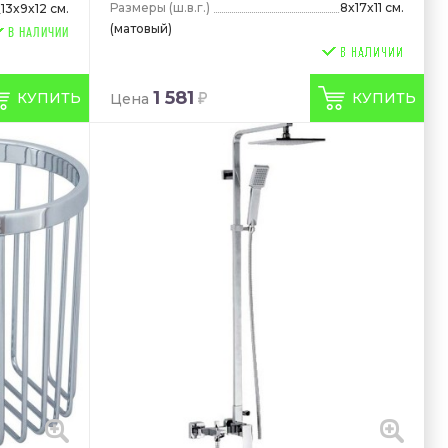
Размеры
(ш.в.г.)
8x17x11 см.
13x9x12 см.
(матовый)
В НАЛИЧИИ
1 581
КУПИТЬ
КУПИТЬ
Цена