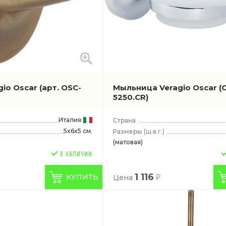
gio Oscar
(арт. OSC-
Мыльница Veragio Oscar
(
5250.CR)
Италия
5x6x5 см.
(ш.в.г.)
(матовая)
1 116
КУПИТЬ
Цена