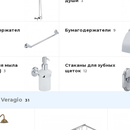
души
3
ержател
Бумагодержатели
9
ля мыла
Стаканы для зубных
ы)
щеток
3
12
и
Veragio
31