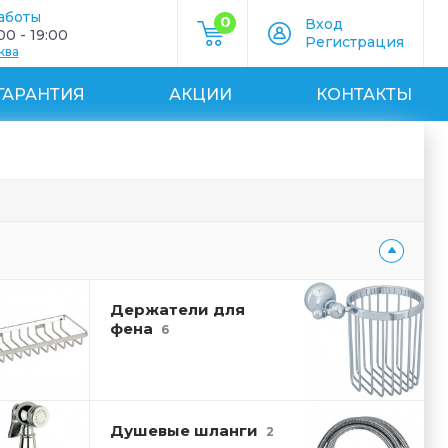
аботы
0
Вход
0 - 19:00
Регистрация
ква
ГАРАНТИЯ
АКЦИИ
КОНТАКТЫ
Держатели для
фена
6
Душевые шланги
2