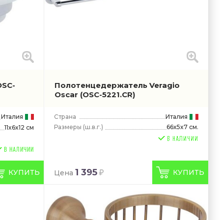
OSC-
Полотенцедержатель Veragio
Oscar
(OSC-5221.CR)
Италия
Страна
Италия
Размеры
(ш.в.г.)
66x5x7 см.
11x6x12 см
В НАЛИЧИИ
1 395
КУПИТЬ
КУПИТЬ
Цена