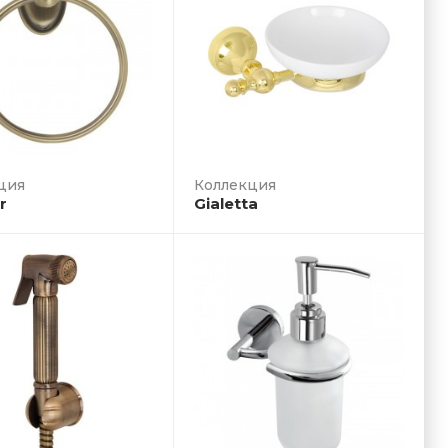
ция
r
Gialetta