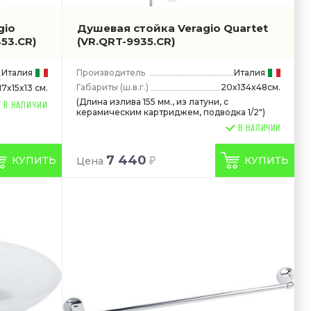
gio
Душевая стойка Veragio Quartet
53.CR)
(VR.QRT-9935.CR)
Италия
Производитель
Италия
Габариты
(ш.в.г.)
20x134x48см.
17x15x13 см.
(Длина излива 155 мм., из латуни, с
керамическим картриджем, подводка 1/2")
В НАЛИЧИИ
7 440
КУПИТЬ
КУПИТЬ
Цена