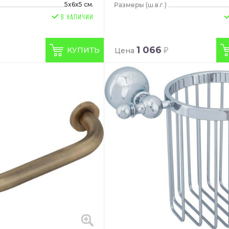
5x6x5 см.
(ш.в.г.)
1 066
КУПИТЬ
Цена