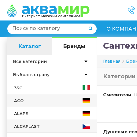
интернет-магазин сантехники
О КОМПАН
Сантех
Каталог
Бренды
Главная
Бре
Все категории
Выбрать страну
Категории
Англия
3SC
Смесители
Германия
1
ACO
Дания
Испания
ALAPE
Италия
ALCAPLAST
Душевые ст
Китай