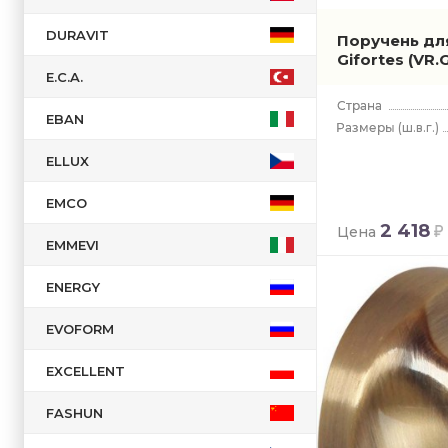
DURAVIT
Поручень дл
Gifortes
(VR.
E.C.A.
EBAN
(ш.в.г.)
ELLUX
EMCO
2 418
Цена
EMMEVI
ENERGY
EVOFORM
EXCELLENT
FASHUN