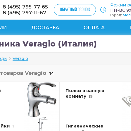
Режим р
8 (495) 795-77-65
ОБРАТНЫЙ ЗВОНОК
ПН-ВС 9:0
8 (495) 797-11-67
Город:
Мос
ИИ
ДОСТАВКА
ОПЛАТА
ника Veragio (Италия)
нды
Veragio
 товаров
Veragio
14
Полки в ванную
0
комнату
19
ойки
Гигиенические
1