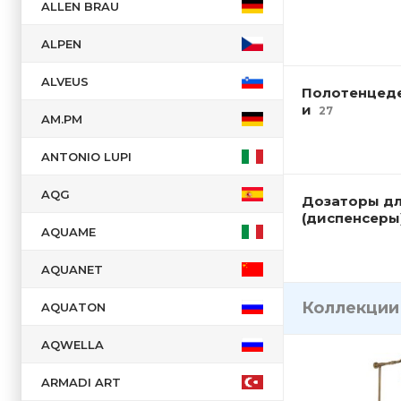
ALLEN BRAU
Латвия
Польша
ALPEN
Португалия
ALVEUS
Россия
Полотенцед
и
27
Сербия
AM.PM
Словения
ANTONIO LUPI
США
AQG
Турция
Дозаторы д
(диспенсер
Финляндия
AQUAME
Франция
AQUANET
Чехия
Коллекци
Швейцария
AQUATON
Швеция
AQWELLA
Япония
ARMADI ART