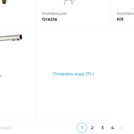
Коллек
Grazia
Kit
Показать еще (7) »
товара
1
2
3
4