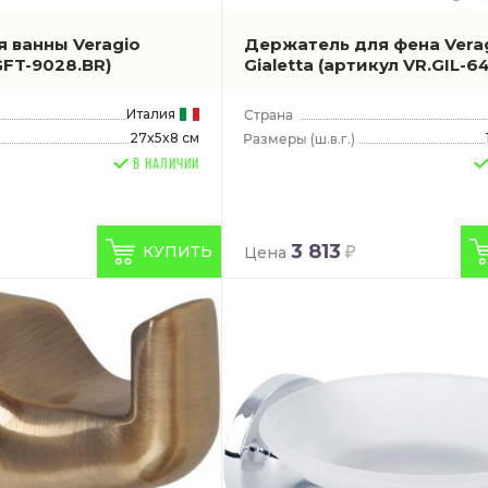
я ванны Veragio
Держатель для фена Vera
GFT-9028.BR)
Gialetta
(артикул VR.GIL-64
Италия
27x5x8 см
(ш.в.г.)
В НАЛИЧИИ
3 813
КУПИТЬ
Цена