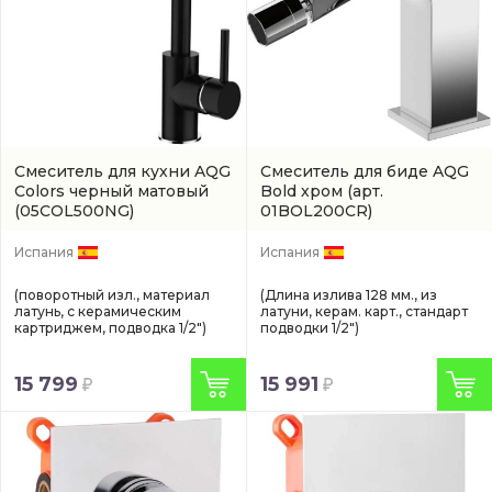
Смеситель для кухни AQG
Смеситель для биде AQG
Colors черный матовый
Bold хром
(арт.
(05COL500NG)
01BOL200CR)
Испания
Испания
(поворотный изл., материал
(Длина излива 128 мм., из
латунь, с керамическим
латуни, керам. карт., стандарт
картриджем, подводка 1/2")
подводки 1/2")
15 799
15 991