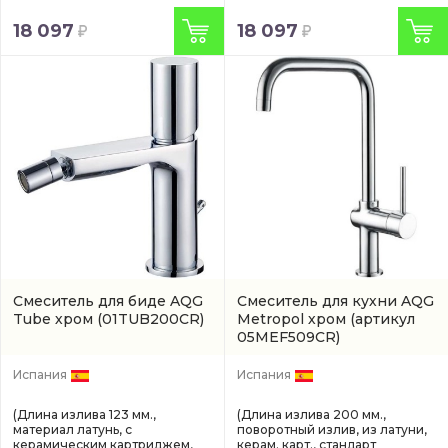
18 097
18 097
Смеситель для биде AQG
Смеситель для кухни AQG
Tube хром
(01TUB200CR)
Metropol хром
(артикул
05MEF509CR)
Испания
Испания
(Длина излива 123 мм.,
(Длина излива 200 мм.,
материал латунь, с
поворотный излив, из латуни,
керамическим картриджем,
керам. карт., стандарт