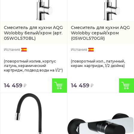
Смеситель для кухни AQG
Смеситель для кухни AQG
Wolobby белый/хром
(арт.
Wolobby серый/хром
05WOL570BL)
(05WOL570GR)
Испания
Испания
(поворотный излив, корпус
(поворотный изл., латунный,
латунь, керамический
керам. картридж, 1/2 дюйма)
картридж, подвод воды на 1/2")
14 459
14 459