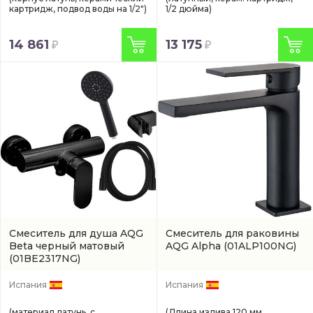
картридж, подвод воды на 1/2")
1/2 дюйма)
14 861
13 175
Смеситель для душа AQG
Смеситель для раковины
Beta черный матовый
AQG Alpha
(01ALP100NG)
(01BE2317NG)
Испания
Испания
(материал латунь, с
(Длина излива 120 мм.,