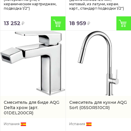
керамическим картриджем,
матовый, из латуни, керам.
подводка 1/2")
карт., стандарт подводки 1/2")
13 252
18 959
Смеситель для биде AQG
Смеситель для кухни AQG
Delta хром
(арт.
Sort
(05SOR510CR)
01DEL200CR)
Испания
Испания