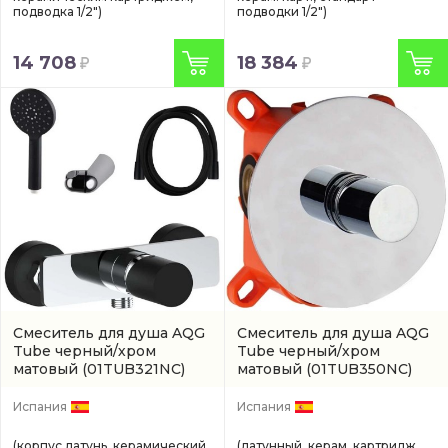
подводка 1/2")
подводки 1/2")
14 708
18 384
Смеситель для душа AQG
Смеситель для душа AQG
Tube черный/хром
Tube черный/хром
матовый
(01TUB321NC)
матовый
(01TUB350NC)
Испания
Испания
(корпус латунь, керамический
(латунный, керам. картридж,