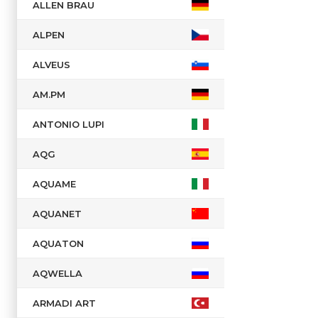
ALLEN BRAU
Латвия
Польша
ALPEN
Португалия
ALVEUS
Россия
Сербия
AM.PM
Словения
ANTONIO LUPI
США
AQG
Турция
Финляндия
AQUAME
Франция
AQUANET
Чехия
Швейцария
AQUATON
Швеция
AQWELLA
Япония
ARMADI ART