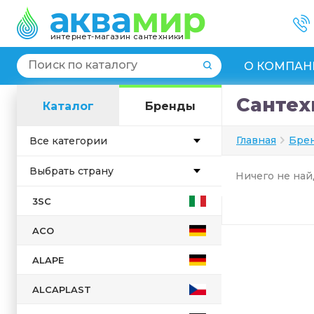
интернет-магазин сантехники
О КОМПАН
Сантех
Каталог
Бренды
Главная
Бре
Все категории
Выбрать страну
Ничего не най
Англия
3SC
Германия
ACO
Дания
Испания
ALAPE
Италия
ALCAPLAST
Китай