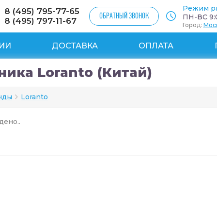
Режим р
8 (495) 795-77-65
ОБРАТНЫЙ ЗВОНОК
ПН-ВС 9:0
8 (495) 797-11-67
Город:
Мос
ИИ
ДОСТАВКА
ОПЛАТА
ника Loranto (Китай)
нды
Loranto
дено..