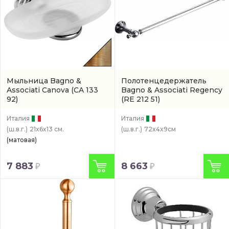
Мыльница Bagno &
Полотенцедержатель
Associati Canova
(CA 133
Bagno & Associati Regency
92)
(RE 212 51)
Италия
Италия
(ш.в.г.)
21x6x13 см.
(ш.в.г.)
72x4x9см
(матовая)
7 883
8 663