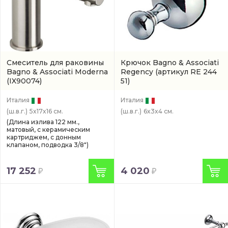
Смеситель для раковины
Крючок Bagno & Associati
Bagno & Associati Moderna
Regency
(артикул RE 244
(IX90074)
51)
Италия
Италия
(ш.в.г.)
5x17x16 см.
(ш.в.г.)
6x3x4 см.
(Длина излива 122 мм.,
матовый, с керамическим
картриджем, с донным
клапаном, подводка 3/8")
17 252
4 020