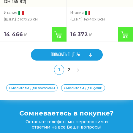
GH 155 92)
Италия
Италия
(ш.в.г.)
31x7x23 см.
(ш.в.г.)
14x40x13см
14 466
16 372
ПОКАЗАТЬ ЕЩЕ
26
1
2
Смесители Для раковины
Смесители Для кухни
Сомневаетесь в покупке?
Оставьте телефон, мы перезвоним и
ответим на все Ваши вопросы!