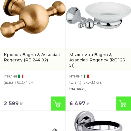
Крючок Bagno & Associati
Мыльница Bagno &
Regency
(RE 244 92)
Associati Regency
(RE 125
51)
Италия
Италия
(ш.в.г.)
6x3x4 см.
(ш.в.г.)
15x5x13 см.
(матовая)
2 599
6 497