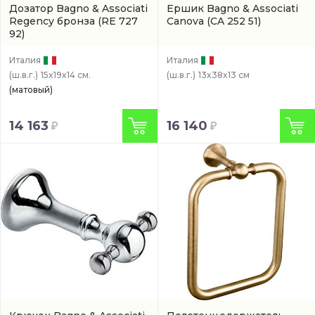
Дозатор Bagno & Associati
Ершик Bagno & Associati
Regency бронза
(RE 727
Canova
(CA 252 51)
92)
Италия
Италия
(ш.в.г.)
15x19x14 см.
(ш.в.г.)
13x38x13 см
(матовый)
14 163
16 140