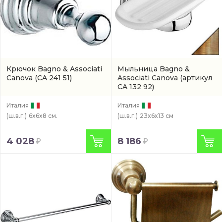
Крючок Bagno & Associati
Мыльница Bagno &
Canova
(CA 241 51)
Associati Canova
(артикул
CA 132 92)
Италия
Италия
(ш.в.г.)
6x6x8 см.
(ш.в.г.)
23x6x13 см
4 028
8 186