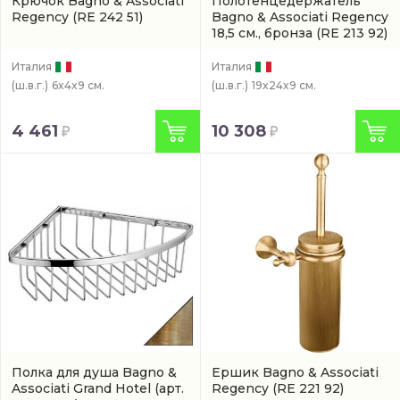
Крючок Bagno & Associati
Полотенцедержатель
Regency
(RE 242 51)
Bagno & Associati Regency
18,5 см., бронза
(RE 213 92)
Италия
Италия
(ш.в.г.)
6x4x9 см.
(ш.в.г.)
19x24x9 см.
4 461
10 308
Полкa для душа Bagno &
Ершик Bagno & Associati
Associati Grand Hotel
(арт.
Regency
(RE 221 92)