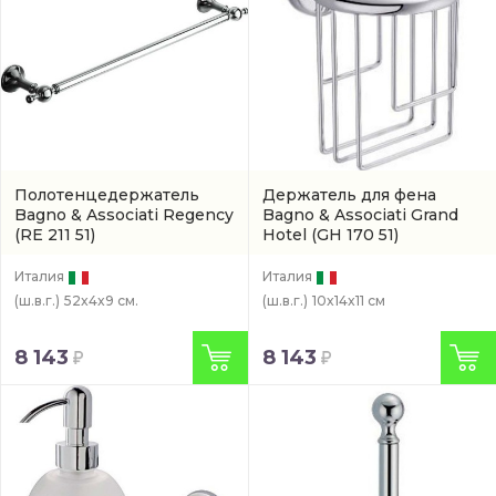
Полотенцедержатель
Держатель для фена
Bagno & Associati Regency
Bagno & Associati Grand
(RE 211 51)
Hotel
(GH 170 51)
Италия
Италия
(ш.в.г.)
52x4x9 см.
(ш.в.г.)
10x14x11 см
8 143
8 143