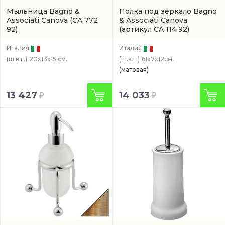
Мыльница Bagno &
Полка под зеркало Bagno
Associati Canova
(CA 772
& Associati Canova
92)
(артикул CA 114 92)
Италия
Италия
(ш.в.г.)
20x13x15 см.
(ш.в.г.)
61x7x12см.
(матовая)
13 427
14 033