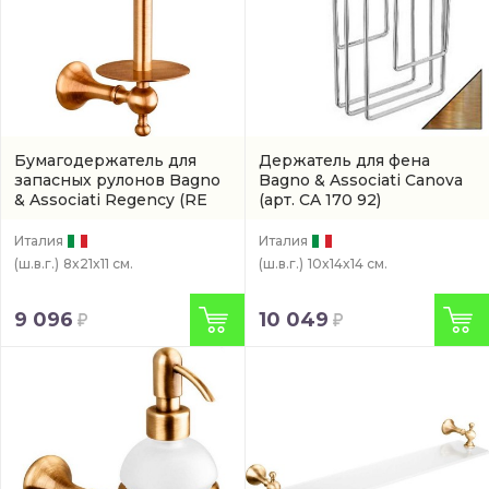
Бумагодержатель для
Держатель для фена
запасных рулонов Bagno
Bagno & Associati Canova
& Associati Regency
(RE
(арт. CA 170 92)
234 92)
Италия
Италия
(ш.в.г.)
8x21x11 см.
(ш.в.г.)
10x14x14 см.
9 096
10 049