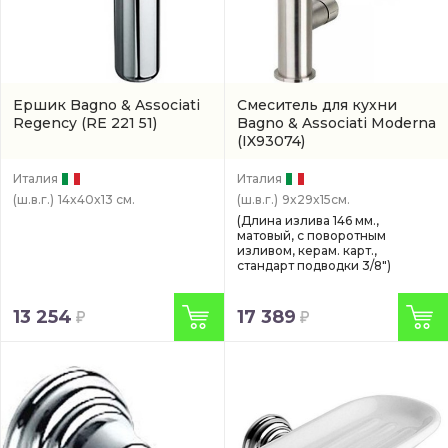
Ершик Bagno & Associati
Смеситель для кухни
Regency
(RE 221 51)
Bagno & Associati Moderna
(IX93074)
Италия
Италия
(ш.в.г.)
14x40x13 см.
(ш.в.г.)
9x29x15см.
(Длина излива 146 мм.,
матовый, с поворотным
изливом, керам. карт.,
стандарт подводки 3/8")
13 254
17 389