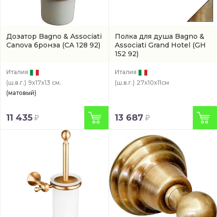
Дозатор Bagno & Associati
Полкa для душа Bagno &
Canova бронза
(CA 128 92)
Associati Grand Hotel
(GH
152 92)
Италия
Италия
(ш.в.г.)
9x17x13 см.
(ш.в.г.)
27x10x11см
(матовый)
11 435
13 687