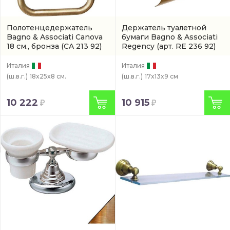
Полотенцедержатель
Держатель туалетной
Bagno & Associati Canova
бумаги Bagno & Associati
18 см., бронза
(CA 213 92)
Regency
(арт. RE 236 92)
Италия
Италия
(ш.в.г.)
18x25x8 см.
(ш.в.г.)
17x13x9 см
10 222
10 915