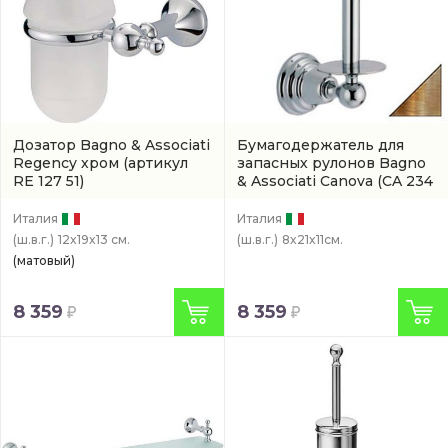
Дозатор Bagno & Associati
Бумагодержатель для
Regency хром
(артикул
запасных рулонов Bagno
RE 127 51)
& Associati Canova
(CA 234
92)
Италия
Италия
(ш.в.г.)
12x19x13 см.
(ш.в.г.)
8x21x11см.
(матовый)
8 359
8 359