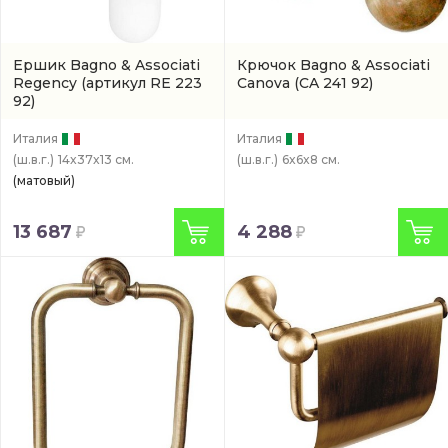
Ершик Bagno & Associati
Крючок Bagno & Associati
Regency
(артикул RE 223
Canova
(CA 241 92)
92)
Италия
Италия
(ш.в.г.)
14x37x13 см.
(ш.в.г.)
6x6x8 см.
(матовый)
13 687
4 288