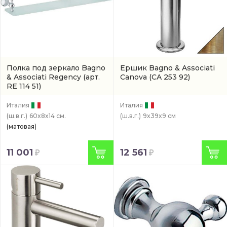
Полка под зеркало Bagno
Ершик Bagno & Associati
& Associati Regency
(арт.
Canova
(CA 253 92)
RE 114 51)
Италия
Италия
(ш.в.г.)
60x8x14 см.
(ш.в.г.)
9x39x9 см
(матовая)
11 001
12 561