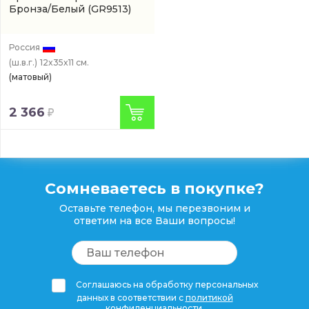
Бронза/Белый
(GR9513)
Россия
(ш.в.г.)
12x35x11 см.
(матовый)
2 366
Сомневаетесь в покупке?
Оставьте телефон, мы перезвоним и
ответим на все Ваши вопросы!
Соглашаюсь на обработку персональных
данных в соответствии с
политикой
конфиденциальности
.