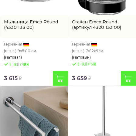
Мыльница Emco Round
Стакан Emco Round
(4330 133 00)
(артикул 4320 133 00)
Германия
Германия
(ш.в.г.)
9x5x10 см.
(ш.в.г.)
7x12x9см.
(матовая)
(матовый)
В НАЛИЧИИ
3 615
3 659