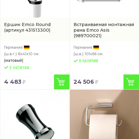
Ершик Emco Round
Встраиваемая монтажная
(артикул 431513300)
рама Emco Asis
(989700021)
Германия
Германия
(ш.в.г.)
8x41x10 см.
(ш.в.)
101x66 см.
(матовый)
В НАЛИЧИИ
4 483
24 506