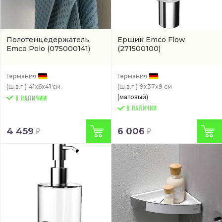
Полотенцедержатель
Ершик Emco Flow
Emco Polo
(075000141)
(271500100)
Германия
Германия
(ш.в.г.)
41x6x41 см.
(ш.в.г.)
9x37x9 см
(матовый)
В НАЛИЧИИ
4 459
6 006