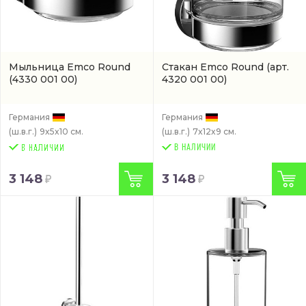
Мыльница Emco Round
Стакан Emco Round
(арт.
(4330 001 00)
4320 001 00)
Германия
Германия
(ш.в.г.)
9x5x10 см.
(ш.в.г.)
7x12x9 см.
В НАЛИЧИИ
3 148
3 148