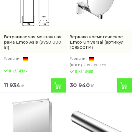
Встраиваемая монтажная
Зеркало косметическое
рама Emco Asis
(9750 000
Emco Universal
(артикул
51)
109500114)
Германия
Германия
(ш.в.г.)
20x20x19 см.
В НАЛИЧИИ
11 934
30 940