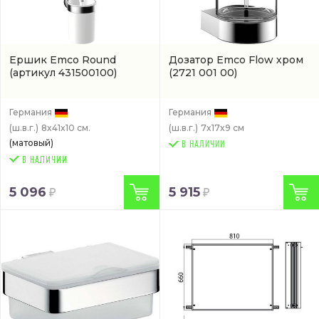
Ершик Emco Round
Дозатор Emco Flow хром
(артикул 431500100)
(2721 001 00)
Германия
Германия
(ш.в.г.)
8x41x10 см.
(ш.в.г.)
7x17x9 см
(матовый)
В НАЛИЧИИ
5 096
5 915