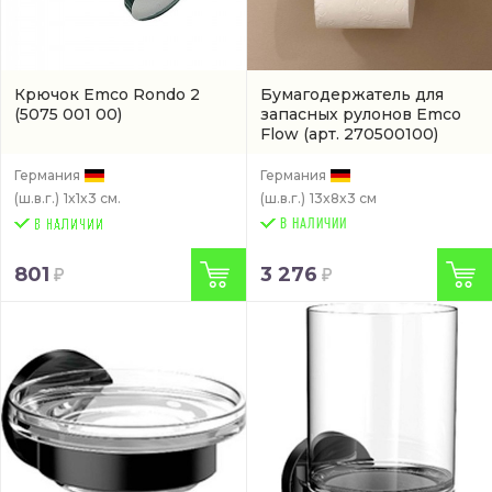
Крючок Emco Rondo 2
Бумагодержатель для
(5075 001 00)
запасных рулонов Emco
Flow
(арт. 270500100)
Германия
Германия
(ш.в.г.)
1x1x3 см.
(ш.в.г.)
13x8x3 см
В НАЛИЧИИ
801
3 276