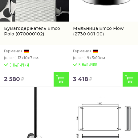
Бумагодержатель Emco
Мыльница Emco Flow
Polo
(070000102)
(2730 001 00)
Германия
Германия
(ш.в.г.)
13x10x7 см.
(ш.в.г.)
9x3x10см
В НАЛИЧИИ
2 580
3 418