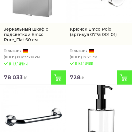
Зеркальный шкаф с
Крючок Emco Polo
подсветкой Emco
(артикул 0775 001 01)
Pure_Flat 60 см
(979705081)
Германия
Германия
(ш.в.г.)
60x73x18 см.
(ш.в.г.)
1x1x5 см
В НАЛИЧИИ
78 033
728