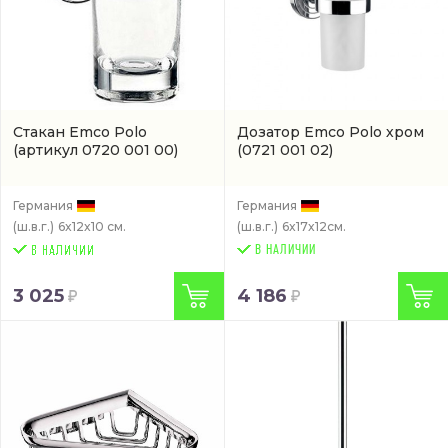
Стакан Emco Polo
Дозатор Emco Polo хром
(артикул 0720 001 00)
(0721 001 02)
Германия
Германия
(ш.в.г.)
6x12x10 см.
(ш.в.г.)
6x17x12см.
В НАЛИЧИИ
3 025
4 186