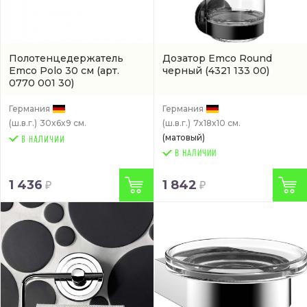
Полотенцедержатель
Дозатор Emco Round
Emco Polo 30 см
(арт.
черный
(4321 133 00)
0770 001 30)
Германия
Германия
(ш.в.г.)
30x6x9 см.
(ш.в.г.)
7x18x10 см.
(матовый)
В НАЛИЧИИ
1 436
1 842