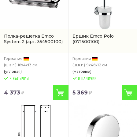
Полка-решетка Emco
Ершик Emco Polo
System 2
(арт. 354500100)
(071500100)
Германия
Германия
(ш.в.г.)
16x4x13 см.
(ш.в.г.)
9x46x12 см
(угловая)
(матовый)
В НАЛИЧИИ
4 373
5 369