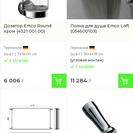
Дозатор Emco Round
Полка для душа Emco Loft
хром
(4321 001 00)
(054500103)
Германия
Германия
(ш.в.г.)
7x18x10 см.
(ш.в.г.)
18x4x18 см.
(угловой монтаж)
В НАЛИЧИИ
6 006
11 284