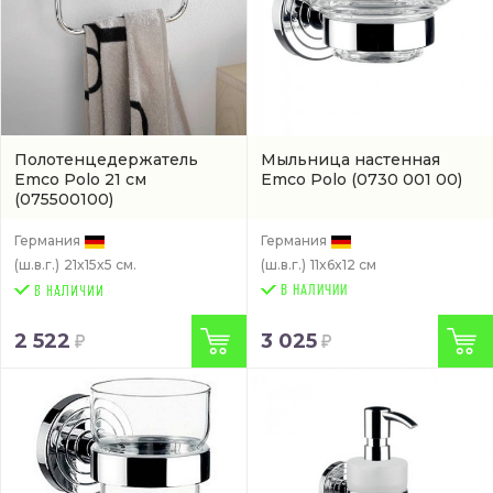
Полотенцедержатель
Мыльница настенная
Emco Polo 21 см
Emco Polo
(0730 001 00)
(075500100)
Германия
Германия
(ш.в.г.)
21x15x5 см.
(ш.в.г.)
11x6x12 см
В НАЛИЧИИ
2 522
3 025