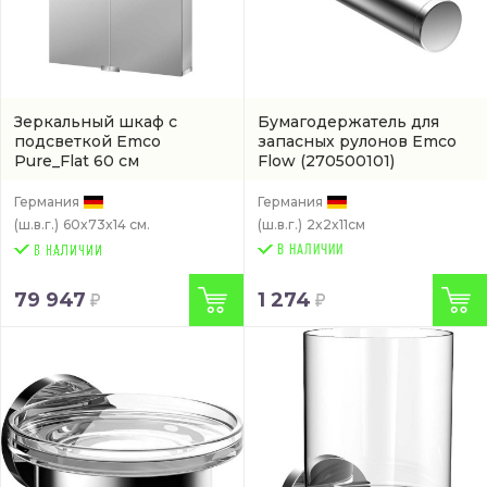
Зеркальный шкаф с
Бумагодержатель для
подсветкой Emco
запасных рулонов Emco
Pure_Flat 60 см
Flow
(270500101)
(979705063)
Германия
Германия
(ш.в.г.)
60x73x14 см.
(ш.в.г.)
2x2x11см
В НАЛИЧИИ
79 947
1 274