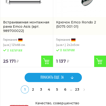
Встраиваемая монтажная
Крючок Emco Rondo 2
рама Emco Asis
(арт.
(5075 001 01)
989700022)
Германия
Германия
(ш.в.)
121x66 см.
(ш.в.г.)
2x2x5см
В НАЛИЧИИ
25 171
1 137
ПОКАЗАТЬ ЕЩЕ
36
...
1
2
3
4
5
6
23
Качество, совершенство