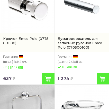
Крючок Emco Polo
(0775
Бумагодержатель для
001 00)
запасных рулонов Emco
Polo
(070500100)
Германия
Германия
(ш.в.г.)
1x1x4 см.
(ш.в.г.)
2x2x11 см.
В НАЛИЧИИ
637
1 274