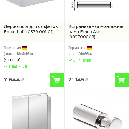
Держатель для салфеток
Встраиваемая монтажная
Emco Loft
(0539 001 01)
рама Emco Asis
(989700008)
Германия
Германия
(ш.в.г.)
16x6x16 см.
(ш.в.)
81x66см.
(матовый)
В НАЛИЧИИ
7 644
21 145