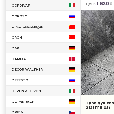
1 820
Цена
CORDIVARI
COROZO
CREO CERAMIQUE
CRON
D&K
DAMIXA
DECOR WALTHER
DEFESTO
DEVON & DEVON
DORNBRACHT
Трап душево
21211115-05)
DREJA