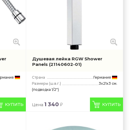
wer
Душевая лейка RGW Shower
Panels
(21140602-01)
ермания
Страна
Германия
Размеры
(ш.в.г.)
3x21x3 см.
(подводка 1/2")
1 340
КУПИТЬ
КУПИТЬ
Цена