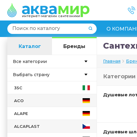
интернет-магазин сантехники
О КОМПАН
Сантех
Каталог
Бренды
Главная
Бре
Все категории
Выбрать страну
Категории
Англия
3SC
Душевые ло
Германия
ACO
Дания
Испания
ALAPE
Италия
ALCAPLAST
Душевые ш
Китай