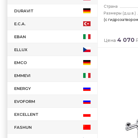
DURAVIT
(д.ш.в.)
(с гидрозатвором
E.C.A.
EBAN
4 070
Цена
ELLUX
EMCO
EMMEVI
ENERGY
EVOFORM
EXCELLENT
FASHUN