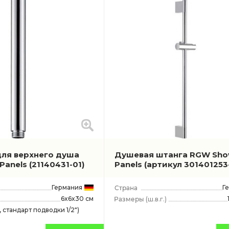
ля верхнего душа
Душевая штанга RGW Sho
Panels
(21140431-01)
Panels
(артикул 301401253
Германия
Г
6x6x30 см
(ш.в.г.)
 стандарт подводки 1/2")