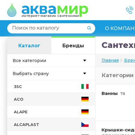
интернет-магазин сантехники
О КОМПАН
Сантех
Каталог
Бренды
Главная
Бре
Все категории
Выбрать страну
Категории
Англия
3SC
Ванны
Германия
76
ACO
Дания
Испания
ALAPE
Италия
ALCAPLAST
Крышки-сид
Китай