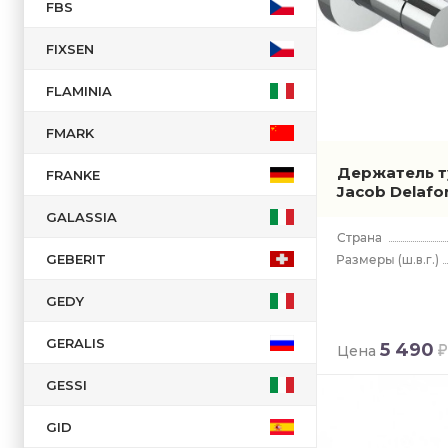
FBS
FIXSEN
FLAMINIA
FMARK
Держатель т
FRANKE
Jacob Delafo
GALASSIA
GEBERIT
(ш.в.г.)
GEDY
GERALIS
5 490
Цена
GESSI
GID