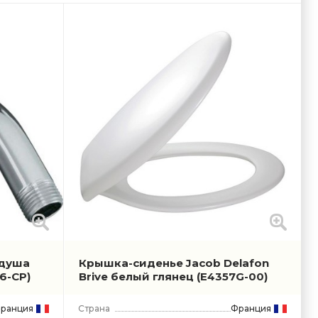
 душа
Крышка-сиденье Jacob Delafon
26-CP)
Brive белый глянец
(E4357G-00)
ранция
Страна
Франция