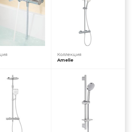
ция
Amelie