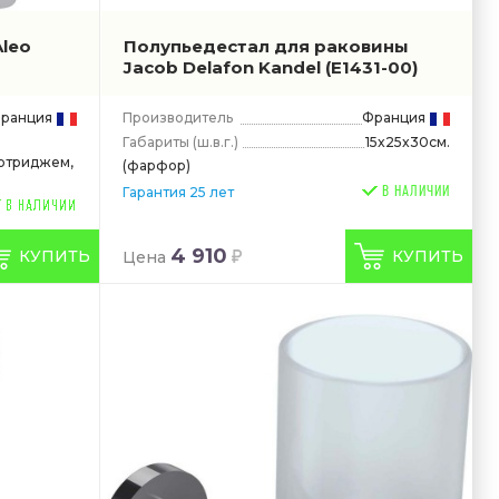
Aleo
Полупьедестал для раковины
Jacob Delafon Kandel
(E1431-00)
ранция
Производитель
Франция
Габариты
(ш.в.г.)
15x25x30см.
артриджем,
(фарфор)
В НАЛИЧИИ
Гарантия 25 лет
4 910
КУПИТЬ
КУПИТЬ
Цена