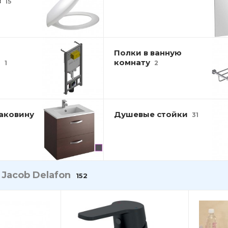
в
15
Полки в ванную
й
комнату
1
2
раковину
Душевые стойки
31
и
Jacob Delafon
152