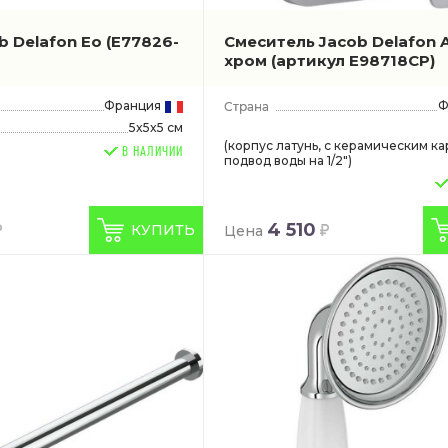
b Delafon Eo
(E77826-
Смеситель Jacob Delafon 
хром
(артикул E98718CP)
Франция
Ф
5x5x5 см
(корпус латунь, с керамическим к
В НАЛИЧИИ
подвод воды на 1/2")
4 510
КУПИТЬ
Цена