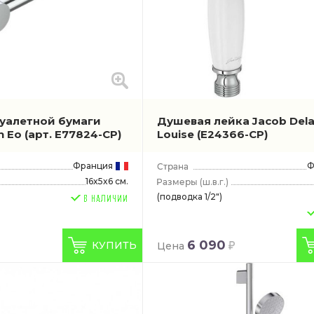
уалетной бумаги
Душевая лейка Jacob Del
n Eo
(арт. E77824-CP)
Louise
(E24366-CP)
Франция
Ф
16x5x6 см.
(ш.в.г.)
(подводка 1/2")
6 090
КУПИТЬ
Цена