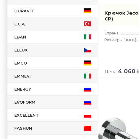
DURAVIT
Крючок Jaco
CP)
E.C.A.
EBAN
(ш.в.г.)
ELLUX
EMCO
4 060
Цена
EMMEVI
ENERGY
EVOFORM
EXCELLENT
FASHUN