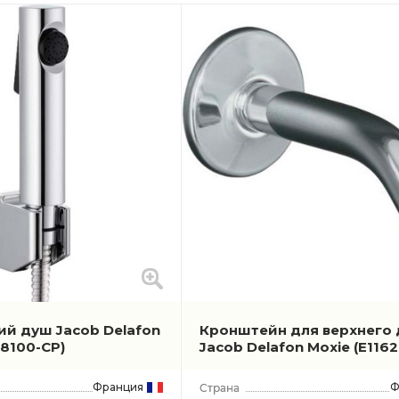
ий душ Jacob Delafon
Кронштейн для верхнего
98100-CP)
Jacob Delafon Moxie
(E116
Франция
Ф