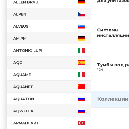
для унитазо
ALLEN BRAU
Латвия
Польша
ALPEN
Португалия
ALVEUS
Россия
Системы
инсталляци
Сербия
AM.PM
Словения
ANTONIO LUPI
США
AQG
Турция
Тумбы под 
124
Финляндия
AQUAME
Франция
AQUANET
Чехия
Коллекци
Швейцария
AQUATON
Швеция
AQWELLA
Япония
ARMADI ART