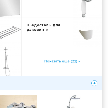
Пьедесталы для
раковин
9
Показать еще (22) »