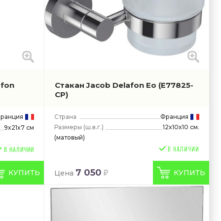
afon
Стакан Jacob Delafon Eo
(E77825-
CP)
ранция
Страна
Франция
Размеры
(ш.в.г.)
12x10x10 см.
9x21x7 см
(матовый)
В НАЛИЧИИ
7 050
КУПИТЬ
КУПИТЬ
Цена