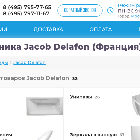
Режим р
8 (495) 795-77-65
ОБРАТНЫЙ ЗВОНОК
ПН-ВС 9:0
8 (495) 797-11-67
Город:
Мос
ИИ
ДОСТАВКА
ОПЛАТА
ника Jacob Delafon (Франция
нды
Jacob Delafon
 товаров
Jacob Delafon
33
Унитазы
26
ения
Зеркала в ванную
67