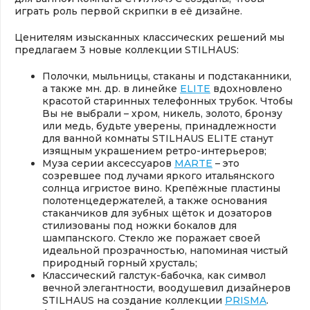
играть роль первой скрипки в её дизайне.
Ценителям изысканных классических решений мы
предлагаем 3 новые коллекции STILHAUS:
Полочки, мыльницы, стаканы и подстаканники,
а также мн. др. в линейке
ELITE
вдохновлено
красотой старинных телефонных трубок. Чтобы
Вы не выбрали – хром, никель, золото, бронзу
или медь, будьте уверены, принадлежности
для ванной комнаты STILHAUS ELITE станут
изящным украшением ретро-интерьеров;
Муза серии аксессуаров
MARTE
– это
созревшее под лучами яркого итальянского
солнца игристое вино. Крепёжные пластины
полотенцедержателей, а также основания
стаканчиков для зубных щёток и дозаторов
стилизованы под ножки бокалов для
шампанского. Стекло же поражает своей
идеальной прозрачностью, напоминая чистый
природный горный хрусталь;
Классический галстук-бабочка, как символ
вечной элегантности, воодушевил дизайнеров
STILHAUS на создание коллекции
PRISMA
.