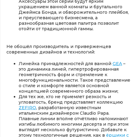
Аксессуары этой серии будут ярким
украшением ванной комнаты и брутального
Джеймса Бонда, и обворожительного плейбоя,
и преуспевающего бизнесмена, а
разнообразная цветовая палитра позволит
отойти от традиционной гаммы.
Не обошёл производитель и приверженцев
современных дизайнов и технологий:
Линейка принадлежностей для ванной
GEA
–
это динамика линей, гипертрофированная
геометричность форм и стремление к
многофункциональности. Такое представление
о стиле и комфорте является основной
концепцией современного образа жизни;
Для тех же, кто не приемлет резкость и
угловатость, бренд представляет коллекцию
ZEFIRO
, разработанную известным
итальянским дизайнером Claudio Papa.
Плавные линии вполне отчётливо напоминают
изгибы любимого многими десерта и при этом
выглядят несколько футуристично. Добавьте к
этому технологичные решения, как в
ёршики с